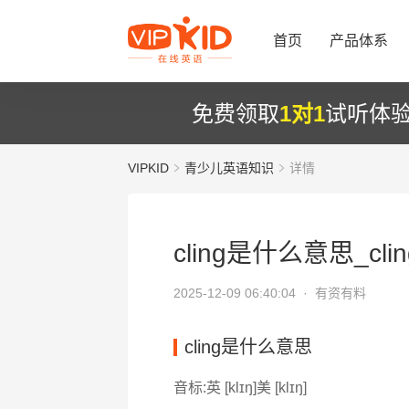
首页
产品体系
免费领取
1对1
试听体
VIPKID
青少儿英语知识
详情
cling是什么意思_cli
2025-12-09 06:40:04 ·
有资有料
cling是什么意思
音标:英 [klɪŋ]美 [klɪŋ]