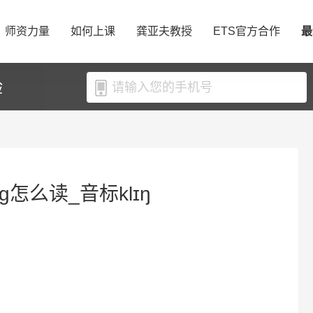
师资力量
如何上课
龚亚夫教授
ETS官方合作
最
验
ng怎么读_音标klɪŋ