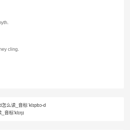
myth.
hey cling.
rd怎么读_音标ˈklɪpbɔ-d
_音标'klɪŋɪ