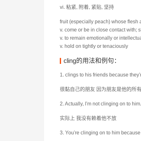
vi. 粘紧, 附着, 紧贴, 坚持
fruit (especially peach) whose flesh a
v. come or be in close contact with; s
v. to remain emotionally or intellectu
v. hold on tightly or tenaciously
cling的用法和例句：
1. clings to his friends because they'
很黏自己的朋友 因为朋友是他的所
2. Actually, I'm not clinging on to him
实际上 我没有赖着他不放
3. You're clinging on to him because