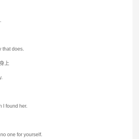
.
 that does.
身上
y.
 I found her.
no one for yourself.