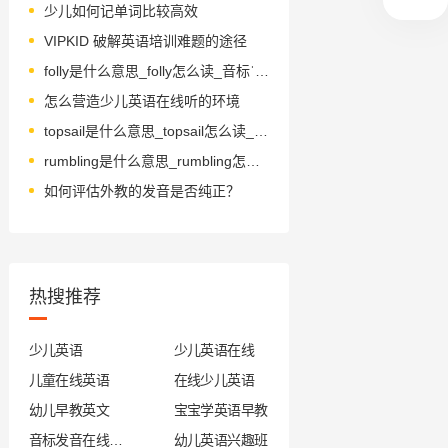
少儿如何记单词比较高效
VIPKID 破解英语培训难题的途径
folly是什么意思_folly怎么读_音标ˈfɒli-
怎么营造少儿英语在线听的环境
topsail是什么意思_topsail怎么读_音标ˈtɒpseɪl
rumbling是什么意思_rumbling怎么读_音标'rʌmb(ә)liŋ
如何评估外教的发音是否纯正？
热搜推荐
少儿英语
少儿英语在线
儿童在线英语
在线少儿英语
幼儿早教英文
宝宝学英语早教
音标发音在线试听
幼儿英语兴趣班