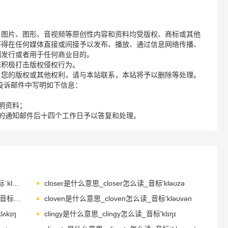
、图片、图形、音视频等原创性内容和资料均受版权、商标或其他
不得在任何媒体直接或间接予以发布、播放、通过信息网络传播、
制发行或者用于任何商业目的。
诺积极打击版权侵权行为。
了您的版权或其他权利，请与本站联系，本站将予以删除等处理。
请您在投诉邮件中写明如下信息：
明资料；
的通知邮件后十四个工作日予以答复和处理。
clipboard是什么意思_clipboard怎么读_音标ˈklɪpbɔ-d
closer是什么意思_closer怎么读_音标'kləʊzə
clothesline是什么意思_clothesline怎么读_音标'kləʊðzlaɪn
cloven是什么意思_cloven怎么读_音标'kləʊvən
ʌkɪŋ
clingy是什么意思_clingy怎么读_音标'klɪŋɪ