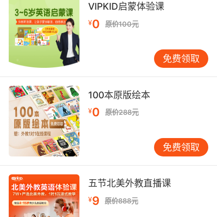
VIPKID启蒙体验课
8. It's this program where if you spend $100
0
¥
原价100元
then you get a free turkey, but these
cheapskates are scrounging other people's
receipts to game the system.
免费领取
是个项目 如果你花一百美元 就能得到一只免费火
鸡 但那些吝啬鬼 在搜集别人的收据 钻规则漏洞
100本原版绘本
0
¥
原价288元
免费领取
五节北美外教直播课
9
¥
原价888元