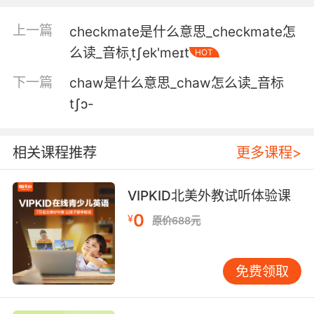
5. The magic of getting you, a known
上一篇
checkmate是什么意思_checkmate怎
cheapskate, to part with ten dollars.
么读_音标ˌtʃek'meɪt
HOT
这个魔法让你 这个小气鬼 舍得花十美金
下一篇
chaw是什么意思_chaw怎么读_音标
6. I can't stand that he's frugal, a cheapskate,
tʃɔ-
and yet an embarrassing overtipper, plays
the big shot.
相关课程推荐
更多课程>
我无法忍受他的吝啬 铁公鸡一个 还喜欢乱给小费
装大款
VIPKID北美外教试听体验课
0
7. Baby, I'm gonna be the pennypinching
¥
原价688元
cheapskate just like my garbage bag of a
father.
免费领取
宝贝 我来做一毛不拔的铁公鸡 就像我那垃圾袋似
的的老爹一样