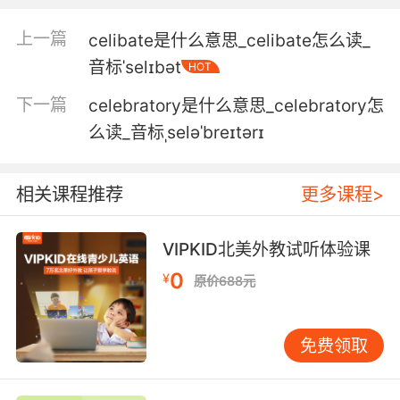
5. Christ day one of celibacy and I'm already
上一篇
celibate是什么意思_celibate怎么读_
holding hands with someone.
音标ˈselɪbət
HOT
老天 禁欲第一天 我就已经和别人手牵手了
下一篇
celebratory是什么意思_celebratory怎
么读_音标ˌseləˈbreɪtərɪ
相关课程推荐
更多课程>
VIPKID北美外教试听体验课
0
¥
原价688元
免费领取