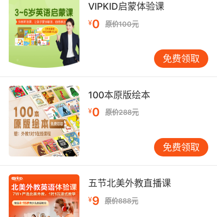
VIPKID启蒙体验课
0
¥
原价100元
免费领取
100本原版绘本
0
¥
原价288元
免费领取
五节北美外教直播课
9
¥
原价888元