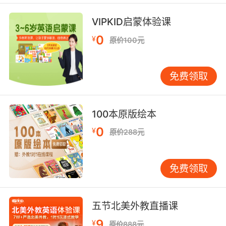
她通常很不喜欢英式口音的
VIPKID启蒙体验课
9. British workmanship, sailing up there
0
¥
原价100元
among the stars.
英国制造的探测器在群星之间遨游
免费领取
10. British for a bombing that killed seven
civilians.
100本原版绘本
0
杀了7个平民被英国人抓了
¥
原价288元
免费领取
五节北美外教直播课
9
¥
原价888元