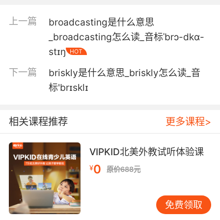
5. British doctor with no love for what's
上一篇
broadcasting是什么意思
happening down here.
_broadcasting怎么读_音标ˈbrɔ-dkɑ-
英国医生对这里发生的事毫无兴趣
stɪŋ
HOT
6. British comfort food that generations have
下一篇
briskly是什么意思_briskly怎么读_音
thrived on.
标'brɪsklɪ
你对世代相传的丰盛英国食物的热情
相关课程推荐
更多课程>
7. British columbia has more to offer the
thrillseeking adventurer.
VIPKID北美外教试听体验课
不列颠哥伦比亚省还有更多好地方 提供给寻找 感
0
¥
原价688元
的冒险者
8. Usually in a deeply offensive British
免费领取
accent.