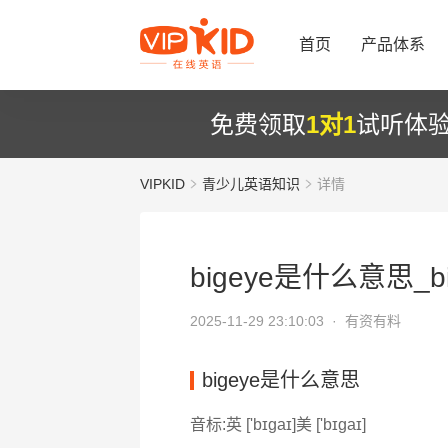
首页
产品体系
免费领取
1对1
试听体
VIPKID
青少儿英语知识
详情
bigeye是什么意思_bi
2025-11-29 23:10:03 ·
有资有料
bigeye是什么意思
音标:英 ['bɪɡaɪ]美 ['bɪɡaɪ]