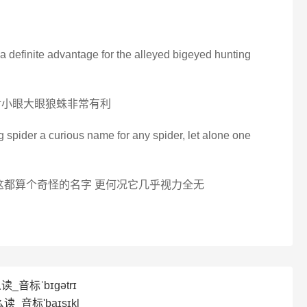
s a definite advantage for the alleyed bigeyed hunting
对小眼大眼狼蛛非常有利
g spider a curious name for any spider, let alone one
这都算个奇怪的名字 更何况它几乎视力全无
读_音标ˈbɪgətrɪ
读_音标'baɪsɪkl