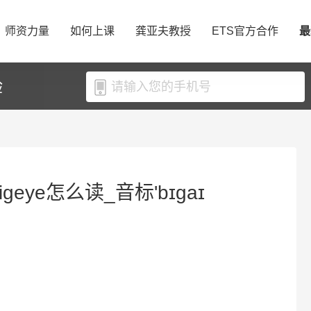
师资力量
如何上课
龚亚夫教授
ETS官方合作
最
验
geye怎么读_音标'bɪɡaɪ