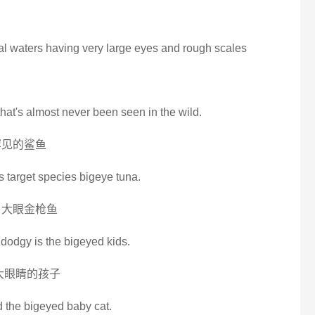
cal waters having very large eyes and rough scales
 that's almost never been seen in the wild.
罕见的鲨鱼
s target species bigeye tuna.
 大眼金枪鱼
it dodgy is the bigeyed kids.
大眼睛的孩子
d the bigeyed baby cat.