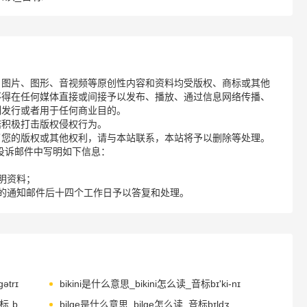
、图片、图形、音视频等原创性内容和资料均受版权、商标或其他
不得在任何媒体直接或间接予以发布、播放、通过信息网络传播、
制发行或者用于任何商业目的。
诺积极打击版权侵权行为。
了您的版权或其他权利，请与本站联系，本站将予以删除等处理。
请您在投诉邮件中写明如下信息：
明资料；
的通知邮件后十四个工作日予以答复和处理。
ətrɪ
bikini是什么意思_bikini怎么读_音标bɪ'ki-nɪ
bilaterally是什么意思_bilaterally怎么读_音标ˌbaɪ'lætərəlɪ
bilge是什么意思_bilge怎么读_音标bɪldʒ