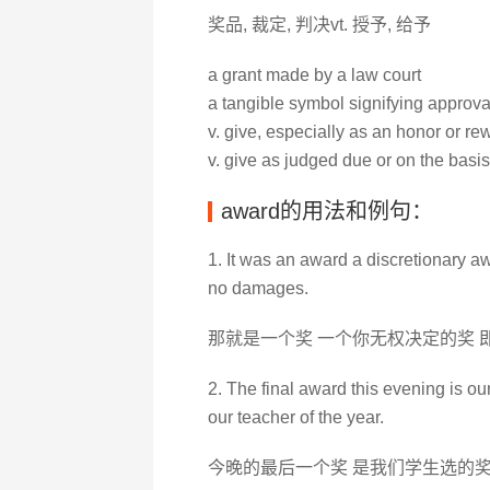
奖品, 裁定, 判决vt. 授予, 给予
a grant made by a law court
a tangible symbol signifying approval
v. give, especially as an honor or re
v. give as judged due or on the basis
award的用法和例句：
1. It was an award a discretionary aw
no damages.
那就是一个奖 一个你无权决定的奖 
2. The final award this evening is ou
our teacher of the year.
今晚的最后一个奖 是我们学生选的