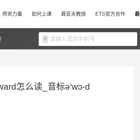
师资力量
如何上课
龚亚夫教授
ETS官方合作
最
验
ard怎么读_音标ə'wɔ-d