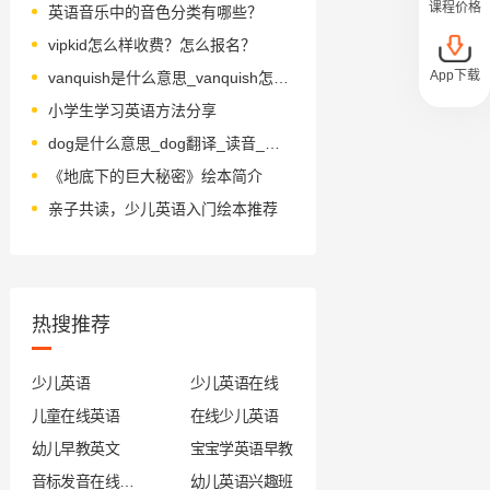
课程价格
英语音乐中的音色分类有哪些？
vipkid怎么样收费？怎么报名？
App下载
vanquish是什么意思_vanquish怎么读_音标'væŋkwɪʃ
小学生学习英语方法分享
dog是什么意思_dog翻译_读音_用法_翻译
《地底下的巨大秘密》绘本简介
亲子共读，少儿英语入门绘本推荐
热搜推荐
少儿英语
少儿英语在线
儿童在线英语
在线少儿英语
幼儿早教英文
宝宝学英语早教
音标发音在线试听
幼儿英语兴趣班