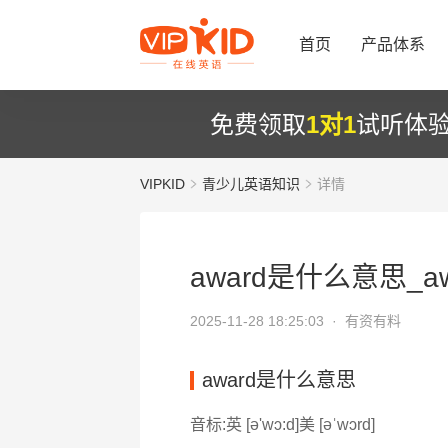
首页
产品体系
免费领取
1对1
试听体
VIPKID
青少儿英语知识
详情
award是什么意思_aw
2025-11-28 18:25:03 ·
有资有料
award是什么意思
音标:英 [ə'wɔ:d]美 [əˈwɔrd]