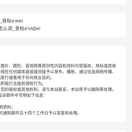
音标ə'weɪ
怎么读_音标ə'vʌlʃən
、图片、图形、音视频等原创性内容和资料均受版权、商标或其他
不得在任何媒体直接或间接予以发布、播放、通过信息网络传播、
制发行或者用于任何商业目的。
诺积极打击版权侵权行为。
了您的版权或其他权利，请与本站联系，本站将予以删除等处理。
请您在投诉邮件中写明如下信息：
明资料；
的通知邮件后十四个工作日予以答复和处理。