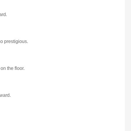
ard.
o prestigious.
n the floor.
award.