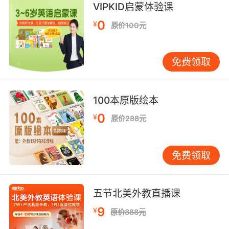
VIPKID启蒙体验课
我们得把她带回Atlantis
0
¥
原价100元
10. He said he'd rather be on Atlantis than
earth.
免费领取
他说过更喜欢呆在Atlantis而不是地球
100本原版绘本
0
¥
原价288元
免费领取
五节北美外教直播课
9
¥
原价888元