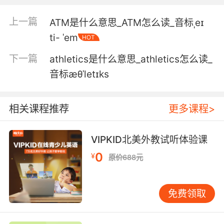
不复存在了
上一篇
ATM是什么意思_ATM怎么读_音标ˌeɪ
5. I'm in charge of the Atlantis expedition.
ti- ˈem
HOT
我就是Atlantis探险队的领导
下一篇
athletics是什么意思_athletics怎么读_
6. I'll be going back to Atlantis with you.
音标æθˈletɪks
我要跟你一起返回Atlantis
相关课程推荐
更多课程>
7. Atlantis is to be destroyed at all costs.
VIPKID北美外教试听体验课
要不惜一切代价 摧毁Atlantis
0
¥
原价688元
8. I don't like being this far away from
Atlantis.
免费领取
我不想离Atlantis这么远
9. We need to get her back to Atlantis.