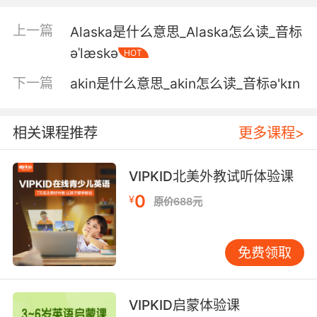
that's only because the claw's inside you
now.
上一篇
Alaska是什么意思_Alaska怎么读_音标
əˈlæskə
HOT
你的肌肤可能洁白如玉 但只是因为爪痕已经深入
你体内
下一篇
akin是什么意思_akin怎么读_音标ə'kɪn
5. I've been told I have alabaster skin that's
really impossible to resist touching.
相关课程推荐
更多课程>
有人说过 我雪花石膏般的皮肤简直让人无法抗拒
VIPKID北美外教试听体验课
不去触摸
0
¥
原价688元
6. No, what I want back I can't get my
innocence, my pride, and my unblemished
alabaster skin.
免费领取
我想要的已经一去不返了 我的天真骄傲 还有我洁
白无暇的光滑肌肤
VIPKID启蒙体验课