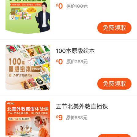
0
¥
7. Windows of thin sliced alabaster bathe the
原价100元
interior in a soft light.
免费领取
薄薄的雪花石膏窗透进柔和的光线
100本原版绘本
0
¥
原价288元
免费领取
五节北美外教直播课
9
¥
原价888元