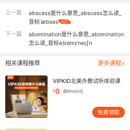
5. It looks like their faces have been sliced
上一篇
abscess是什么意思_abscess怎么读_
and abraded several times.
音标ˈæbses
HOT
她们的面部被多次划伤 并剥去了皮肤
下一篇
abomination是什么意思_abomination
6. Which is odd, given the time the unsub
怎么读_音标əˌbɒmɪˈneɪʃn
took to repeatedly cut and abrade their skin.
这就怪了 考虑到嫌犯耗费很长时间 反复割开和剥
相关课程推荐
更多课程>
去她们的皮肤
VIPKID北美外教试听体验课
7. Best I can tell, schi a is actually nanoscale
0
turbulences caused by cochlear quantum
¥
原价688元
totalities abrading in parallel.
尽我所知 蜗音其实是纳米级别的气流 由耳蜗量子
免费领取
整体通过平行研磨产生