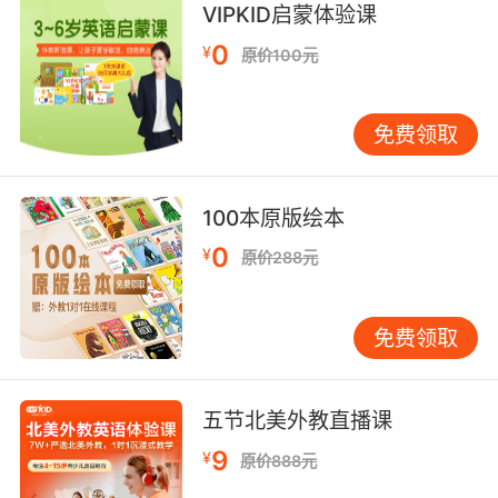
VIPKID启蒙体验课
0
¥
原价100元
免费领取
100本原版绘本
0
¥
原价288元
免费领取
五节北美外教直播课
9
¥
原价888元