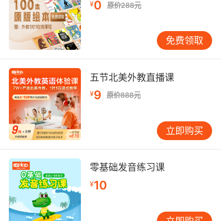
0
¥
原价288元
免费领取
五节北美外教直播课
9
¥
原价888元
立即购买
零基础发音练习课
10
¥
立即购买