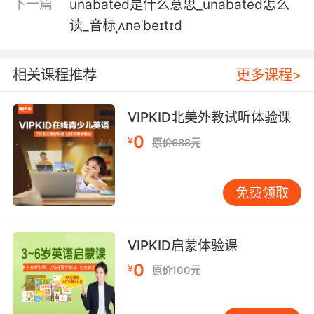
下一篇
unabated是什么意思_unabated怎么
读_音标ˌʌnəˈbeɪtɪd
相关课程推荐
更多课程>
VIPKID北美外教试听体验课
0
¥
原价688元
免费领取
VIPKID启蒙体验课
0
¥
原价100元