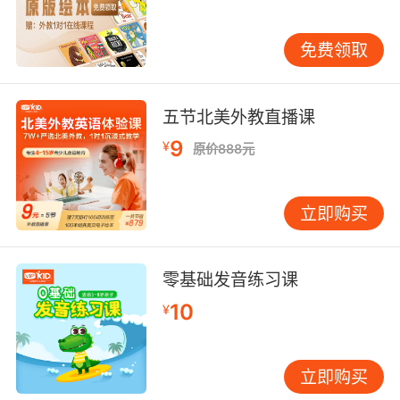
免费领取
五节北美外教直播课
9
¥
原价888元
立即购买
零基础发音练习课
10
¥
立即购买