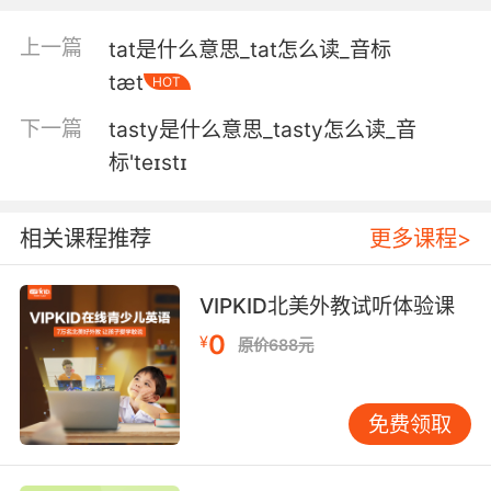
5. What happened is that you told them what
上一篇
tat是什么意思_tat怎么读_音标
I told you, and now they think I'm a big
tæt
HOT
tattletale.
下一篇
tasty是什么意思_tasty怎么读_音
你把我告诉你的告诉她们了 现在她们觉得我是 的
标'teɪstɪ
告密者
相关课程推荐
更多课程>
VIPKID北美外教试听体验课
0
¥
原价688元
免费领取