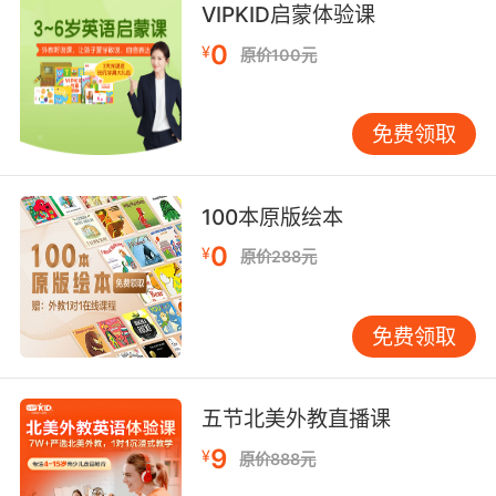
VIPKID启蒙体验课
0
¥
原价100元
免费领取
100本原版绘本
0
¥
原价288元
免费领取
五节北美外教直播课
9
¥
原价888元