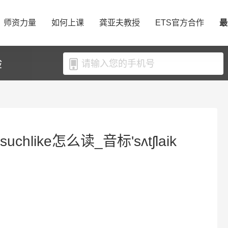
师资力量
如何上课
龚亚夫教授
ETS官方合作
最
验
uchlike怎么读_音标'sʌtʃlaik