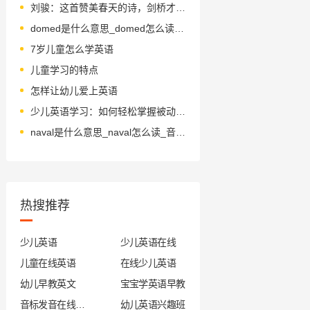
刘骏：这首赞美春天的诗，剑桥才子一气呵成，春分时节，我读给你听！
domed是什么意思_domed怎么读_音标dəʊmd
7岁儿童怎么学英语
儿童学习的特点
怎样让幼儿爱上英语
少儿英语学习：如何轻松掌握被动语态结构
naval是什么意思_naval怎么读_音标'neɪvl
热搜推荐
少儿英语
少儿英语在线
儿童在线英语
在线少儿英语
幼儿早教英文
宝宝学英语早教
音标发音在线试听
幼儿英语兴趣班