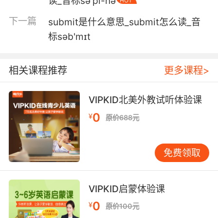
读_音标sə'pi-nə
HOT
下一篇
submit是什么意思_submit怎么读_音
标səb'mɪt
相关课程推荐
更多课程>
VIPKID北美外教试听体验课
0
¥
原价688元
免费领取
VIPKID启蒙体验课
0
¥
原价100元