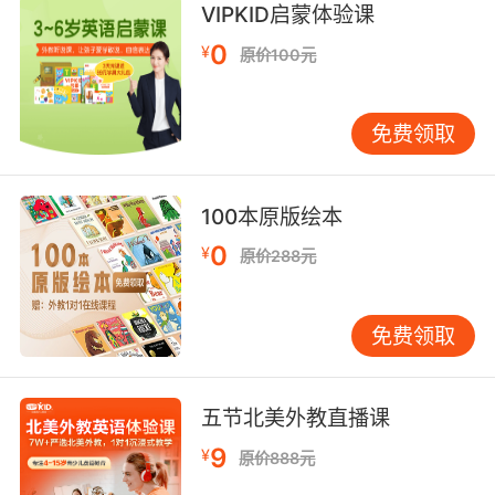
VIPKID启蒙体验课
我们现在有狗牌 那个时候的武器 骸骨
0
¥
原价100元
9. Each of these boxes contains the skeletal
remains of one person.
免费领取
每个这样的盒子里装着一个人的骨头
10. We can't do any skin or muscle grafts if
100本原版绘本
we can't fix the skeletal structures.
0
¥
原价288元
如果无法固定骨骼结构 就做不了任何皮肤或肌肉
移植术
免费领取
五节北美外教直播课
9
¥
原价888元