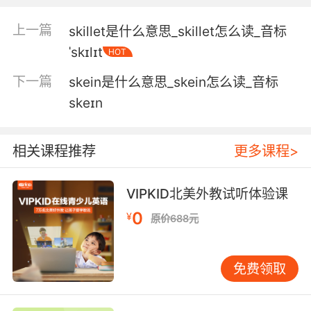
病态肥胖患者常见的骨骼损伤
上一篇
skillet是什么意思_skillet怎么读_音标
5. Please. I welcome all questions about the
ˈskɪlɪt
HOT
skeletal system.
下一篇
skein是什么意思_skein怎么读_音标
请问 任何骨骼问题我都不吝赐教的
skeɪn
6. Albert, I'm sorry for calling your balls
skeletal.
相关课程推荐
更多课程>
艾伯特 很抱歉说你蛋蛋萎缩
VIPKID北美外教试听体验课
7. Yeah, there was a skeletal support system
0
before they ripped it out.
¥
原价688元
是一个骨骼支撑系统 后来他们拿掉了
免费领取
8. We have dog tags, eraappropriate
weaponry, skeletal remains.