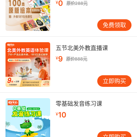
0
¥
原价288元
免费领取
五节北美外教直播课
9
¥
原价888元
立即购买
零基础发音练习课
10
¥
立即购买