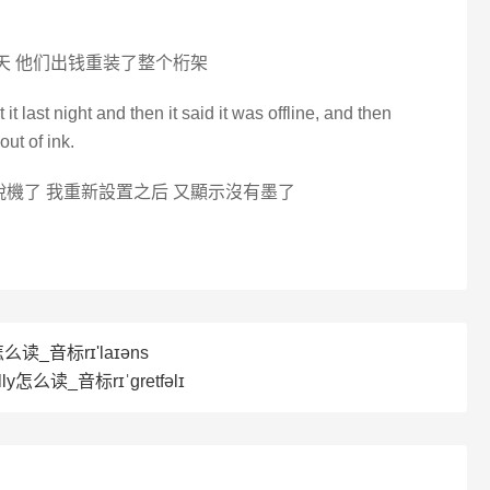
老天 他们出钱重装了整个桁架
int it last night and then it said it was offline, and then
 out of ink.
脫機了 我重新設置之后 又顯示沒有墨了
怎么读_音标rɪ'laɪəns
lly怎么读_音标rɪˈgretfəlɪ