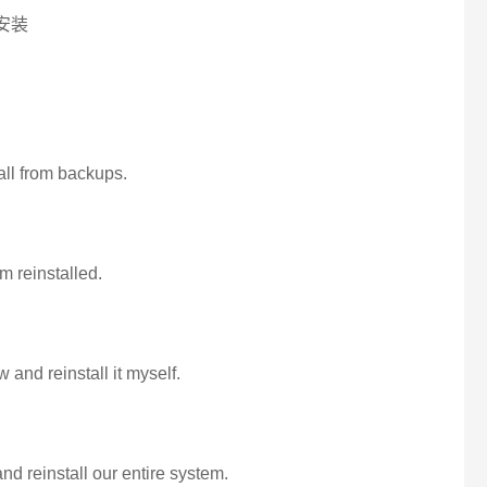
安装
all from backups.
m reinstalled.
了
 and reinstall it myself.
nd reinstall our entire system.