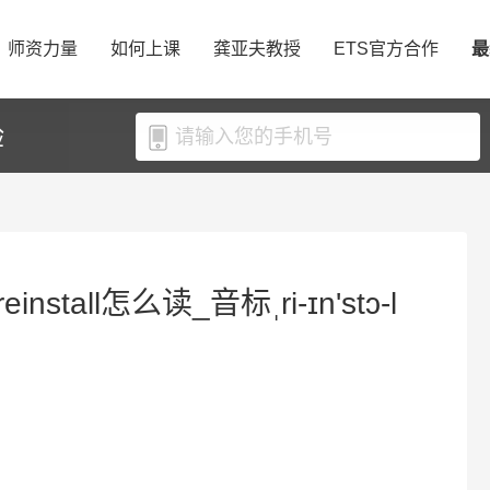
师资力量
如何上课
龚亚夫教授
ETS官方合作
最
验
install怎么读_音标ˌri-ɪn'stɔ-l