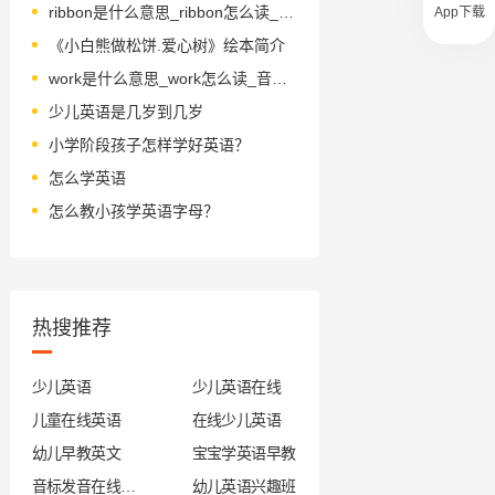
ribbon是什么意思_ribbon怎么读_音标'rɪbən
App下载
《小白熊做松饼.爱心树》绘本简介
work是什么意思_work怎么读_音标wɜ-k
少儿英语是几岁到几岁
小学阶段孩子怎样学好英语？
怎么学英语
怎么教小孩学英语字母？
热搜推荐
少儿英语
少儿英语在线
儿童在线英语
在线少儿英语
幼儿早教英文
宝宝学英语早教
音标发音在线试听
幼儿英语兴趣班