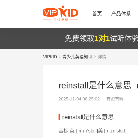
首页
产品体系
免费领取
1对1
试听体
VIPKID
青少儿英语知识
详情
reinstall是什么意思_re
2025-11-04 08:25:02 ·
有资有料
reinstall是什么意思
音标:英 [ˌri:ɪn'stɔ:l]美 [ˌri:ɪn'stɔ:l]