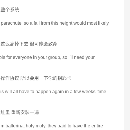
装整个系统
 parachute, so a fall from this height would most likely
这么高掉下去 很可能会致命
cols for everyone in your group, so I'll need your
装操作协议 所以要用一下你的钥匙卡
 this will all have to happen again in a few weeks' time
址里 重新安装一遍
 ballerina, holy moly, they paid to have the entire