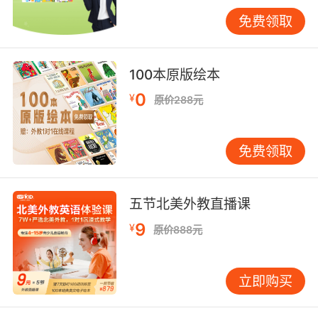
奶店里香草冰淇淋味道的地方，但是因故搬到了
免费领取
陌生的国度。
在这个小房子杂乱拥挤地挤在山丘上，四处有烟
100本原版绘本
囱冒着烟，街上充满了羊肉汤和煤灰味道的地
方，他需要重新展开新的生活。但是……小男孩感
0
¥
原价288元
到非常的不能适应，除了环境的不同之外，没有
人和他说一样的话。小男孩觉得这里的一切都在
告诉他：你不属于这里。
免费领取
直到他遇见一个养鸽子的老人。因为协助行动不
便的老先生训练鸽子，在一次次迎接它们，以及
五节北美外教直播课
那只代表自己的鸽子“天空之王”返家的过程，小
9
¥
原价888元
男孩渐渐在这个“陌生之地”找到了自己的“家”……
编辑推荐：
立即购买
★《天空之王》是英国获奖作家尼古拉·戴维斯和