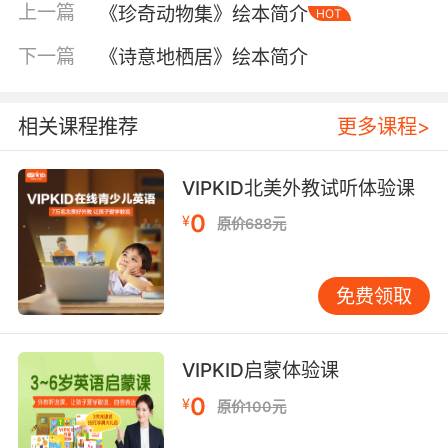
上一篇
《珍奇动物集》绘本简介
HOT
下一篇
《诗意地栖居》绘本简介
相关课程推荐
更多课程>
VIPKID北美外教试听体验课
0
¥
原价688元
免费领取
内容简介
VIPKID启蒙体验课
@启发童书 出品
0
¥
原价100元
小男孩原本生活在一个充满阳光、喷泉，还有奶