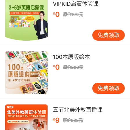
VIPKID启蒙体验课
0
¥
原价100元
免费领取
100本原版绘本
0
¥
原价288元
免费领取
五节北美外教直播课
9
¥
原价888元