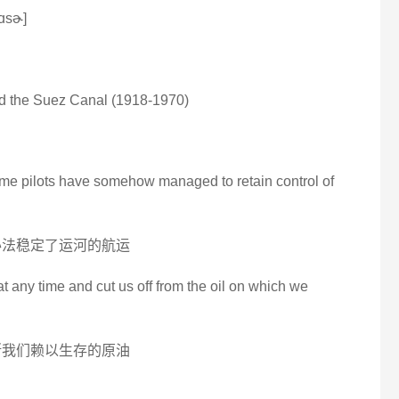
ɑsɚ]
d the Suez Canal (1918-1970)
ttime pilots have somehow managed to retain control of
办法稳定了运河的航运
at any time and cut us off from the oil on which we
断我们赖以生存的原油