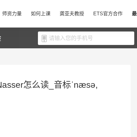
师资力量
如何上课
龚亚夫教授
ETS官方合作
最
验
asser怎么读_音标ˈnæsə,