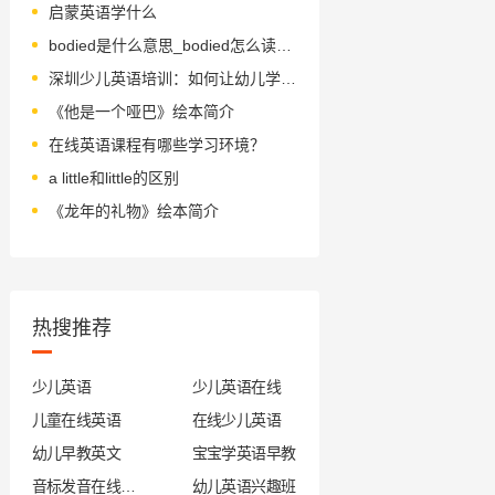
启蒙英语学什么
bodied是什么意思_bodied怎么读_音标'bɒdɪd
深圳少儿英语培训：如何让幼儿学习英语？
《他是一个哑巴》绘本简介
在线英语课程有哪些学习环境？
a little和little的区别
《龙年的礼物》绘本简介
热搜推荐
少儿英语
少儿英语在线
儿童在线英语
在线少儿英语
幼儿早教英文
宝宝学英语早教
音标发音在线试听
幼儿英语兴趣班