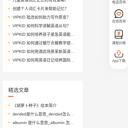
电话咨询
创建个人词汇卡片来帮助记忆？
VIPKID 批改如何助力写作质变？
在线咨询
VIPKID 如何科学讲解英语从句？
VIPKID 如何培养孩子紧急英语能力？
VIPKID 如何通过餐厅点餐教学提升少儿英语应用能力？
课程价格
VIPKID 如何用酒店场景革新英语教学？
VIPKID 如何用英语日记培养国际化人才？
App下载
精选文章
《胡萝卜种子》绘本简介
derided是什么意思_derided怎么读_音标dɪˈraɪdid
albumin 是什么意思_albumin 怎么读_音标 æl'bju-mɪn