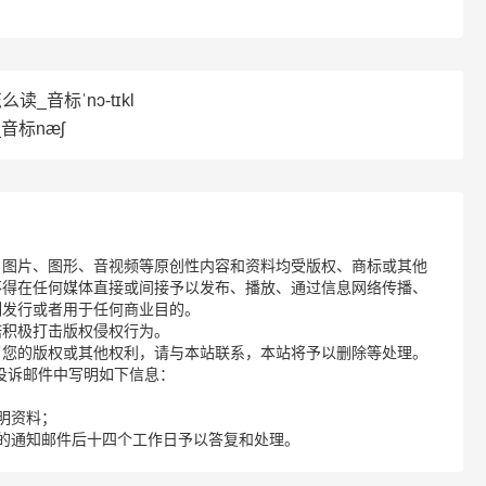
怎么读_音标ˈnɔ-tɪkl
音标næʃ
、图片、图形、音视频等原创性内容和资料均受版权、商标或其他
不得在任何媒体直接或间接予以发布、播放、通过信息网络传播、
制发行或者用于任何商业目的。
诺积极打击版权侵权行为。
了您的版权或其他权利，请与本站联系，本站将予以删除等处理。
请您在投诉邮件中写明如下信息：
明资料；
的通知邮件后十四个工作日予以答复和处理。