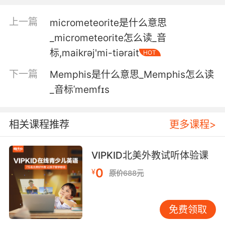
menagerie.
上一篇
micrometeorite是什么意思
但我不会像囚笼之兽一样被肆意展览
_micrometeorite怎么读_音
标,maikrәj'mi-tiәrait
5. Your vampire menagerie's gonna have to
HOT
take the next train out.
下一篇
Memphis是什么意思_Memphis怎么读
_音标ˈmemfɪs
你的吸血鬼兽群得搭乘下一班车离开
6. Oh, now this this looks way too boring for
相关课程推荐
更多课程>
the menagerie.
这对于你这种野兽来说太没新意了
VIPKID北美外教试听体验课
7. Beneath the waves, a new spy creature
0
¥
原价688元
joins the underwater menagerie.
海浪之下 另一位卧底党 也加入了水下动物园
免费领取