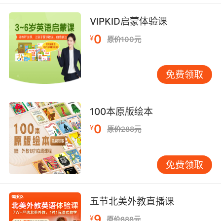
8. We're going to give a very gentle round of
applause to all of our animal menagerie and
VIPKID启蒙体验课
their owners.
0
¥
原价100元
我们要向所有光临现场的动物和它们的主人 致以
非常温柔的掌声
免费领取
100本原版绘本
0
¥
原价288元
免费领取
五节北美外教直播课
9
¥
原价888元