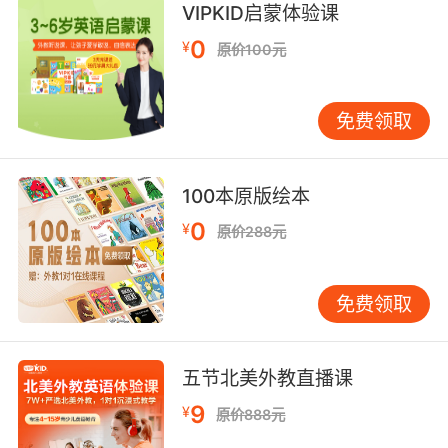
VIPKID启蒙体验课
7. But I thought you seemed like the kind of
0
lady who would take her social
¥
原价100元
responsibilities seriously, irrespective of
what your son might want to do.
免费领取
但我认为你是那种 会十分重视社会责任的人 不管
你儿子是何意愿
100本原版绘本
0
¥
原价288元
免费领取
五节北美外教直播课
9
¥
原价888元