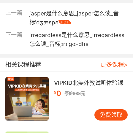
all her money.
上一篇
jasper是什么意思_jasper怎么读_音
我开始真心觉得我们俩在一起 对彼此都有好处 即
标'dʒæspə
HOT
使不考虑她的财产
下一篇
irregardless是什么意思_irregardless
5. It turns out that the crime rate goes up and
怎么读_音标ˌɪrɪ'gɑ-dlɪs
down irrespective of how many young people
we send to prison.
相关课程推荐
更多课程>
原來 犯罪率的上升和 下降並不關乎有多少年輕人
入獄
VIPKID北美外教试听体验课
6. We're only interested in one thing here and
0
¥
原价688元
one thing only, and that's bent coppers,
irrespective of race, creed, colour, or gender.
免费领取
我们在意的有且只有一件事 就是黑警 不论种族
信仰 肤色 和性别