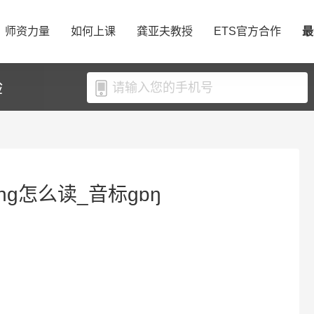
师资力量
如何上课
龚亚夫教授
ETS官方合作
最
验
ng怎么读_音标ɡɒŋ