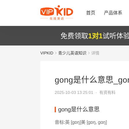
首页
产品体系
免费领取
1对1
试听体
VIPKID
青少儿英语知识
详情
gong是什么意思_go
2025-10-03 13:25:01 ·
有资有料
gong是什么意思
音标:英 [ɡɒŋ]美 [ɡɒŋ, ɡɑŋ]