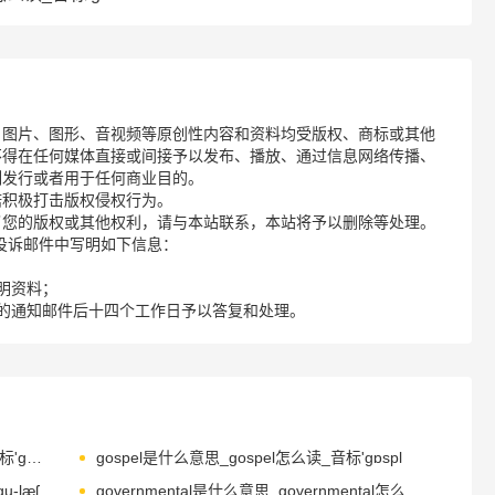
、图片、图形、音视频等原创性内容和资料均受版权、商标或其他
不得在任何媒体直接或间接予以发布、播放、通过信息网络传播、
制发行或者用于任何商业目的。
诺积极打击版权侵权行为。
了您的版权或其他权利，请与本站联系，本站将予以删除等处理。
请您在投诉邮件中写明如下信息：
明资料；
的通知邮件后十四个工作日予以答复和处理。
gorgeous是什么意思_gorgeous怎么读_音标'ɡɔ-dʒəs
gospel是什么意思_gospel怎么读_音标'ɡɒspl
-læʃ
governmental是什么意思_governmental怎么读_音标ˌgʌvnˈmentl