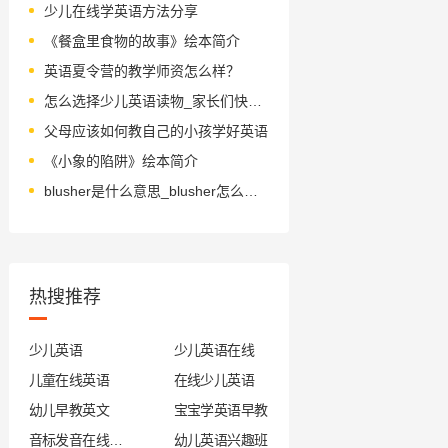
少儿在线学英语方法分享
《餐盒里食物的故事》绘本简介
英语夏令营的教学师资怎么样？
怎么选择少儿英语读物_家长们快来看看吧
父母应该如何教自己的小孩学好英语
《小象的陷阱》绘本简介
blusher是什么意思_blusher怎么读_音标ˈblʌʃə(r)
热搜推荐
少儿英语
少儿英语在线
儿童在线英语
在线少儿英语
幼儿早教英文
宝宝学英语早教
音标发音在线试听
幼儿英语兴趣班