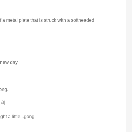
 a metal plate that is struck with a softheaded
 new day.
ong.
专利
ght a little...gong.