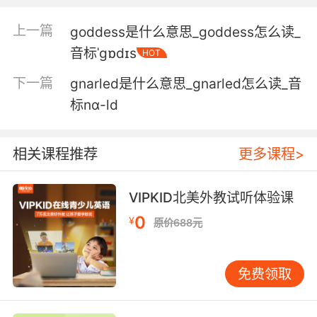
这样也不违反 一人只能喝一杯的规定
上一篇
goddess是什么意思_goddess怎么读_
5. We have to find a way to determine which
音标ˈgɒdɪs
HOT
goblet has the poison.
下一篇
gnarled是什么意思_gnarled怎么读_音
我们要想个办法 知道哪个杯子里是毒药
标nɑ-ld
6. Bring the goblet. I need to identify the
poison.
相关课程推荐
更多课程>
拿上酒杯 我得查出毒源
VIPKID北美外教试听体验课
7. He knew the danger and what would
0
happen if he drank from that goblet, but he
¥
原价688元
did it.
他清楚知道 如果他喝下了那杯酒 会有什么严重后
免费领取
果 可是他还是喝了