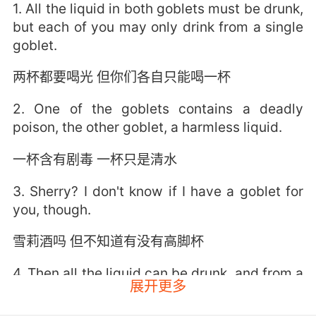
1. All the liquid in both goblets must be drunk,
but each of you may only drink from a single
goblet.
两杯都要喝光 但你们各自只能喝一杯
2. One of the goblets contains a deadly
poison, the other goblet, a harmless liquid.
一杯含有剧毒 一杯只是清水
3. Sherry? I don't know if I have a goblet for
you, though.
雪莉酒吗 但不知道有没有高脚杯
4. Then all the liquid can be drunk, and from a
展开更多
single goblet.