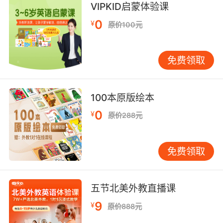
8. He said each of us is only allowed to drink
VIPKID启蒙体验课
from a single goblet.
0
¥
原价100元
他说我们每个人只能 喝一杯
免费领取
9. Of course you do. It has three beautiful
girls drinking from goblets on it.
你当然喜欢了 这上面是三个美丽的女孩 从高脚杯
100本原版绘本
里喝酒
0
¥
原价288元
10. Now, today, we will be transforming
animals into water goblets.
免费领取
今天 我们要学习如何把动物 变成高脚杯
五节北美外教直播课
9
¥
原价888元