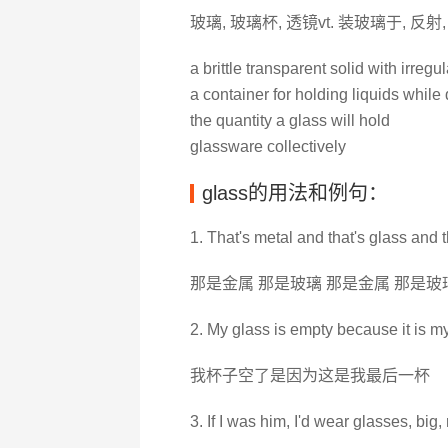
玻璃, 玻璃杯, 透镜vt. 装玻璃于, 反射,
a brittle transparent solid with irregu
a container for holding liquids while 
the quantity a glass will hold
glassware collectively
glass的用法和例句：
1. That's metal and that's glass and t
那是金属 那是玻璃 那是金属 那是玻
2. My glass is empty because it is my
我杯子空了是因为这是我最后一杯
3. If I was him, I'd wear glasses, big,