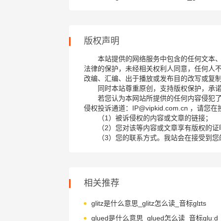
版权声明
本站提供的网络服务中包含的任何文本
法律的保护，未经相关权利人同意，任何人
改编、汇编、出于播放或发布目的改写或复
同时本站尊重原创，支持版权保护，承
若您认为本网站所提供的任何内容侵犯
侵权投诉通道：IP@vipkid.com.cn ，
（1）被诉侵权的内容或文章的链接；
（2）您对该等内容或文章享有版权的证
（3）您的联系方式。我站会在接受到您
相关推荐
glitz是什么意思_glitz怎么读_音标ɡlɪts
glued是什么意思_glued怎么读_音标ɡluːd