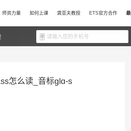
师资力量
如何上课
龚亚夫教授
ETS官方合作
最
验
ass怎么读_音标ɡlɑ-s