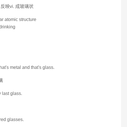
 反映vi. 成玻璃状
lar atomic structure
drinking
hat's metal and that's glass.
璃
 last glass.
 red glasses.