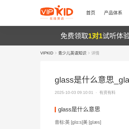
首页
产品体系
免费领取
1对1
试听体
VIPKID
青少儿英语知识
详情
glass是什么意思_gl
2025-10-03 09:10:01 ·
有资有料
glass是什么意思
音标:英 [ɡlɑ:s]美 [ɡlæs]