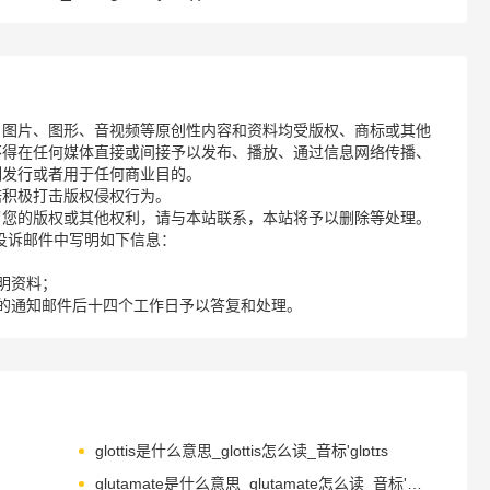
、图片、图形、音视频等原创性内容和资料均受版权、商标或其他
不得在任何媒体直接或间接予以发布、播放、通过信息网络传播、
制发行或者用于任何商业目的。
诺积极打击版权侵权行为。
了您的版权或其他权利，请与本站联系，本站将予以删除等处理。
请您在投诉邮件中写明如下信息：
明资料；
的通知邮件后十四个工作日予以答复和处理。
glottis是什么意思_glottis怎么读_音标'ɡlɒtɪs
glutamate是什么意思_glutamate怎么读_音标'glu-təˌmeɪt