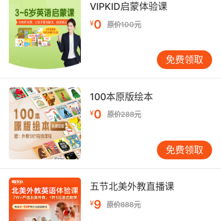
VIPKID启蒙体验课
0
¥
原价100元
免费领取
100本原版绘本
0
¥
原价288元
免费领取
五节北美外教直播课
9
¥
原价888元