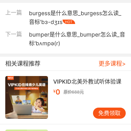
的蹦极台
上一篇
burgess是什么意思_burgess怎么读_
5. Canvas bags filled with sand and bungee
音标'bɜ-dʒɪs
HOT
cords were used as part of the ballast to help
control the trajectory.
下一篇
bumper是什么意思_bumper怎么读_音
标'bʌmpə(r)
装满了沙子和蹦极绳的帆布包 是用作镇重物来控
制航线的
相关课程推荐
更多课程>
6. They're determined to take human factor
out of equation, by scratch building a face
slapping robot we have a bungee cord
VIPKID北美外教试听体验课
attached web around this ride.
0
¥
原价688元
为了排除实验中的人为因素 他们要制作一个扇耳
光机器人 我们用缠绕的弹力绳 作为它的驱动装置
免费领取