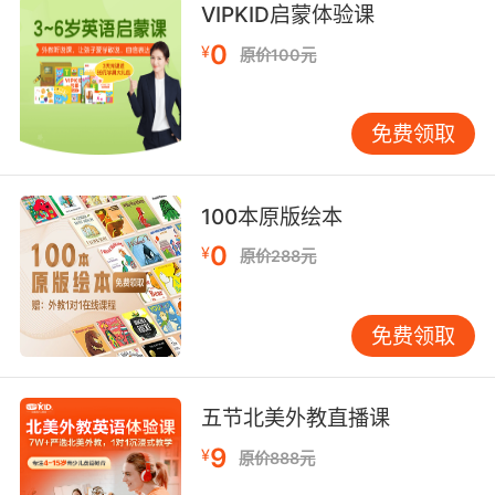
VIPKID启蒙体验课
0
¥
原价100元
免费领取
100本原版绘本
0
¥
原价288元
免费领取
五节北美外教直播课
9
¥
原价888元