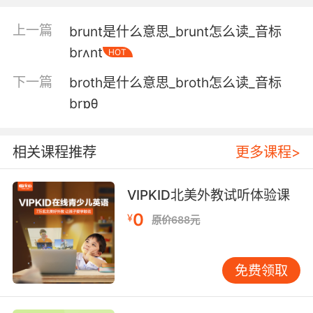
5. A bunch of badegg bruisers that cause
上一篇
brunt是什么意思_brunt怎么读_音标
mayhem on the south side.
brʌnt
HOT
他们都是在城南 兴风作浪的打手
下一篇
broth是什么意思_broth怎么读_音标
6. A bruiser in a wrestling mask paid me to
brɒθ
hand over my key card and take the day off.
一个戴摔跤面具的大汉 给我钱让我交出门卡 并休
相关课程推荐
更多课程>
假一天
VIPKID北美外教试听体验课
7. Well, do something, because that's about to
0
get wiped off your face by the bruiser
¥
原价688元
covered in tattoos making her way to us right
now.
免费领取
你最好做点什么 因为这表情马上就会被吓得无影
踪 因为一个满是纹身的女汉子 正朝我们走来呢