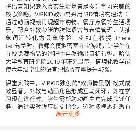
将语言知识嵌入真实生活场景是提升学习兴趣的
核心策略。VIPKID教师常采用"3D情境构建法"：
通过动画视频再现超市购物、餐厅点餐等生活场
景，配合外教夸张的肢体语言与表情管理，使抽
象词汇转化为具象体验。例如在教授"There
be"句型时，教师会模拟密室寻宝游戏，让学生在
寻找隐藏物品的过程中自然输出目标句型。哈佛
大学教育研究院2019年研究显示，情境化教学能
使六年级学生的语言记忆留存率提升47%。
课堂实践中，VIPKID独创的"双师情景剧"模式成
效显著。外教与动画角色形成互动闭环，如在学
习现在进行时，学生需帮助动画主角完成烹饪任
务，通过实时弹幕提交指令。这种多模态刺激有
展开更多
效调动视觉、听觉与动觉协同参与，北京师范大
学认知神经科学实验室的脑电波监测数据表明，
此类教学模式能令学生注意力集中时长延长至常