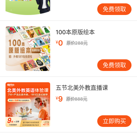
15%的学习时间。
免费领取
三、个性化激励体系
六年级学生正处于青春期前期，个性化认可比物
100本原版绘本
质奖励更具激励效力。VIPKID推行"成长档案
袋"计划，为每位学生建立包含语音作品、写作片
0
¥
原价288元
段的数字档案。教师每月制作专属成长视频，突
出展示学生不为人知的细微进步，如某个元音发
免费领取
音改善或复杂句型的正确使用。这种针对性反馈
使学生的自我效能感提升显著，追踪数据显示持
续6个月的个性化激励可使学习持续性提高72%。
五节北美外教直播课
社交货币式的奖励设计同样关键。VIPKID设置"班
9
¥
原价888元
级英语圈"功能，学生发布的优质作业可获得虚
拟"点赞"，累积一定数量可兑换与外教的专属交
流机会。这种同伴认可的激励方式巧妙利用青少
立即购买
年社交需求，上海心理学会的研究表明，此类非
物质奖励能使六年级学生的课堂参与度提升