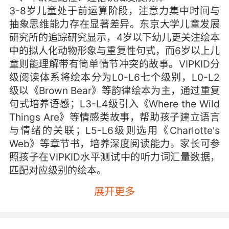
3-8岁儿童处于前运算阶段，注意力集中时间与
抽象思维能力存在显著差异。东京大学儿童发展
研究所的追踪研究显示，4岁以下幼儿更关注绘本
中的拟人化动物形象与重复性句式，而6岁以上儿
童则能理解带有简单情节冲突的故事。VIPKID分
级阅读体系将绘本分为L0-L6七个级别，L0-L2
级以《Brown Bear》等韵律绘本为主，通过重复
句式培养语感；L3-L4级引入《Where the Wild
Things Are》等情感类故事，帮助孩子建立语言
与情绪的关联；L5-L6级则选用《Charlotte's
Web》等章节书，培养深度阅读能力。家长可参
照孩子在VIPKID水平测试中的听力词汇量数据，
匹配对应级别的绘本。
展开更多
二、内容趣味性：构建沉浸式学习场景
哈佛教育学院的认知神经科学研究表明，当绘本
内容与孩子生活经验产生联结时，语言吸收效率