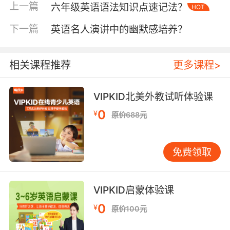
提升47%。优秀绘本往往具备三大特征：首先是
上一篇
六年级英语语法知识点速记法？
HOT
强情节驱动力，如《The Very Hungry
下一篇
英语名人演讲中的幽默感培养？
Caterpillar》通过毛毛虫蜕变过程创造悬念；其
次是多模态感官刺激，英国剑桥大学出版的
《Peepo!》系列巧妙设计翻页机关，将触感体验
相关课程推荐
更多课程>
转化为记忆锚点；最后是情感共鸣价值，
《Guess How Much I Love You》用小兔子的肢
VIPKID北美外教试听体验课
体语言传递跨文化的亲情表达。VIPKID原创绘本
《Star Traveler》系列特别设置太空探索主题，
0
¥
原价688元
既满足男孩的冒险偏好，又通过星际对话自然融
入科技词汇。
免费领取
三、语言难度：把握i+1输入原则
美国应用语言学家Stephen Krashen提出的可理
解性输入理论指出，理想语言材料应比当前水平
VIPKID启蒙体验课
略高一个层级。实践中可运用"三步筛选法"：首
0
¥
原价100元
先统计每页新词汇占比不超过15%，如《Dear
Zoo》每页仅出现1-2个动物名称；其次检测句式