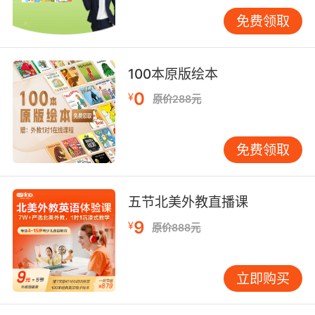
复杂度，初级阶段宜选择主谓宾结构的简单句，
免费领取
如《We're Going on a Bear Hunt》的重复性祈
使句；最后考察文本覆盖率，牛津大学出版社的
《Read with Oxford》系列配套的词汇高频词
100本原版绘本
表，与VIPKID课程大纲的重合度达89%。值得注
0
¥
原价288元
意的是，《The Tale of Peter Rabbit》这类经典
绘本虽用词简单，但嵌套的隐喻表达更适合7岁以
上儿童理解。
免费领取
四、文化多样性：培育全球视野
加州大学跨文化研究中心发现，接触多元文化内
五节北美外教直播课
容的儿童在创造力测试中得分高出平均值34%。
9
¥
优质绘本应包含三个维度的文化元素：首先是日
原价888元
常礼仪差异，《Minli's New Home》通过华裔女
孩的移民故事展现文化碰撞；其次是传统节日认
立即购买
知，《The Lantern Festival》用剪纸艺术讲述元
宵节起源；最后是普世价值观传递，南非作家