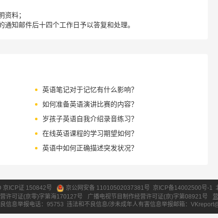
明资料；
的通知邮件后十四个工作日予以答复和处理。
英语笔记对于记忆有什么影响？
如何准备英语演讲比赛的内容？
岁孩子英语自我介绍录音练习？
在线英语课程的学习期望如何？
英语中如何正确描述突发状况？
ID 京ICP证 150842号
京公网安备 11010502037381号
京ICP备14002500号-1
营许可证(京零)字第海170127号
广播电视节目制作经营许可证(京)字第08921号
良信息举报电话：95753
违法和不良信息/涉未成年人有害信息举报邮箱：VKreport@vipk