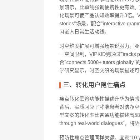
景暗示，比单纯强调便携性更有效。芝加哥
化场景可使产品认知效率提升3倍。VIPKI
stories"场景，配合"interactive g
习嵌入日常生活动线。
时空维度扩展可增强场景说服力。亚马逊Kindle"r
一空间限制，VIPKID则通过"tracks prog
合"connects 5000+ tutors
学研究显示，时空交织的场景描述可
三、转化用户隐性痛点
痛点转化需将功能性描述升华为情感满足。戴森
背后，实质回应了哮喘患者对洁净空
型文案的转化率比普通功能描述高58%。VIP
through real-world dialo
预防性痛点管理同样关键。宜家"10-year