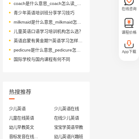
coach是什么意思_coach怎么读_音标kəʊtʃ
在线咨询
青少年英语培训班分享学习技巧
milkmaid是什么意思_milkmaid怎么读_音标ˈmɪlkmeɪd
儿童英语口语学习培训机构怎么选？
课程价格
英语启蒙有黄金期?!英语学习怎样才能少走弯路?
pedicure是什么意思_pedicure怎么读_音标'pedikjuә
App下载
国际学校与国内课程有何不同
热搜推荐
少儿英语
少儿英语在线
儿童在线英语
在线少儿英语
幼儿早教英文
宝宝学英语早教
音标发音在线试听
幼儿英语兴趣班