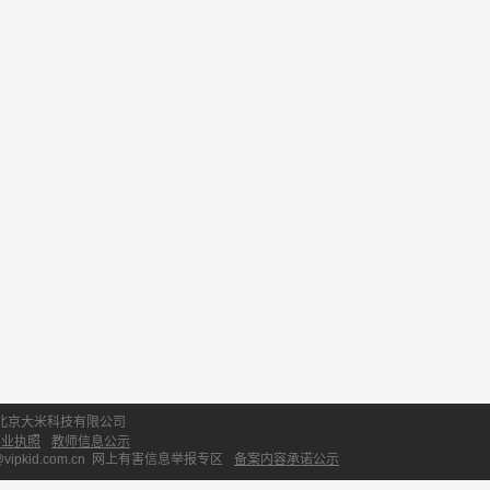
北京大米科技有限公司
营业执照
教师信息公示
id.com.cn
网上有害信息举报专区
备案内容承诺公示