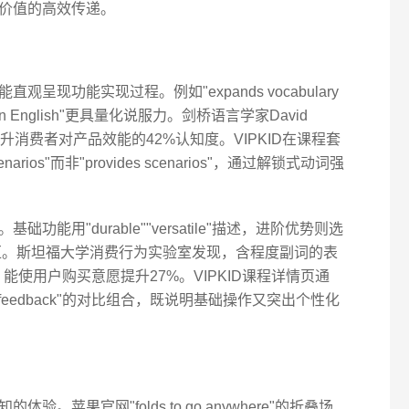
价值的高效传递。
现功能实现过程。例如"expands vocabulary
ps learn English"更具量化说服力。剑桥语言学家David
提升消费者对产品效能的42%认知度。VIPKID在课程套
scenarios"而非"provides scenarios"，通过解锁式动词强
能用"durable""versatile"描述，进阶优势则选
r-made"等词汇。斯坦福大学消费行为实验室发现，含程度副词的表
riendly"）能使用户购买意愿提升27%。VIPKID课程详情页通
ustomized feedback"的对比组合，既说明基础操作又突出个性化
苹果官网"folds to go anywhere"的折叠场