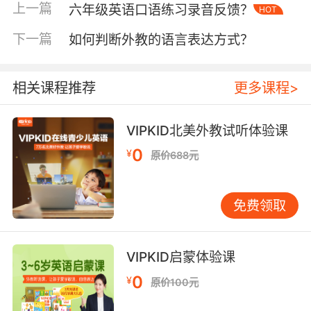
some water, please?”后，服务员态度明显更积
上一篇
六年级英语口语练习录音反馈？
HOT
极。这印证了语言学家Thomas提出的“跨文化语
下一篇
如何判断外教的语言表达方式？
用失误”理论——语法正确不代表表达得体。
二、实用表达技巧与场景拆解
相关课程推荐
更多课程>
基础句型与灵活替换
核心句式“Can/Could I…?”是点餐万能公式，但需
VIPKID北美外教试听体验课
根据场景升级细节。例如：“Could I see the
0
¥
原价688元
vegetarian options, please?”（询问素食选项）
比单纯“Can I order?”更精准。VIPKID课程数据显
示，掌握10种以上替代表达（如“Would it be
免费领取
possible to…?”“Might I ask…?”）的学员，在实
际对话中应变能力提升40%。
VIPKID启蒙体验课
特殊需求的委婉表达
0
¥
忌用“No”直接否定，可尝试“I’m afraid…”或
原价100元
“Would it be possible…?”。例如，对奶油过敏可