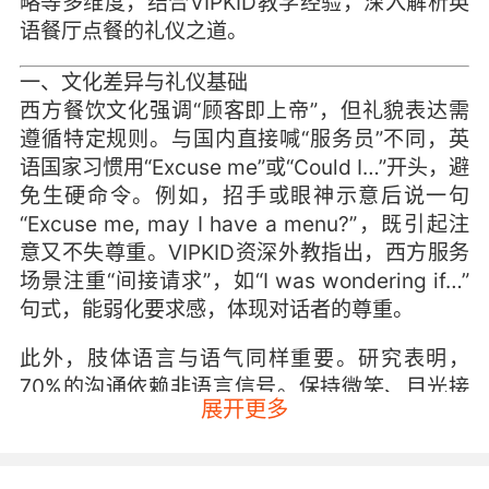
略等多维度，结合VIPKID教学经验，深入解析英
语餐厅点餐的礼仪之道。
一、文化差异与礼仪基础
西方餐饮文化强调“顾客即上帝”，但礼貌表达需
遵循特定规则。与国内直接喊“服务员”不同，英
语国家习惯用“Excuse me”或“Could I…”开头，避
免生硬命令。例如，招手或眼神示意后说一句
“Excuse me, may I have a menu?”，既引起注
意又不失尊重。VIPKID资深外教指出，西方服务
场景注重“间接请求”，如“I was wondering if…”
句式，能弱化要求感，体现对话者的尊重。
此外，肢体语言与语气同样重要。研究表明，
70%的沟通依赖非语言信号。保持微笑、目光接
展开更多
触，配合适中的语调，能传递友好态度。曾有一
位VIPKID学员在美式餐厅因大声说“Give me
water!”被误认为不满，而改用“Could I get