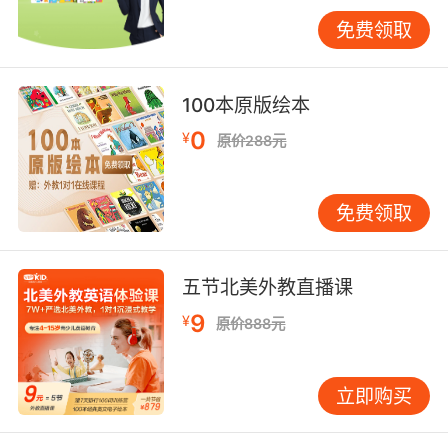
说：“I need to avoid cream due to an allergy,
免费领取
could you suggest something else?” 既说明原
因又留有余地。心理学研究证实，解释性请求比
命令式更易获得对方配合。
100本原版绘本
三、情境模拟与实战策略
0
¥
原价288元
应对模糊菜单的提问技巧
遇到不熟悉的菜品时，可问：“What’s in this
免费领取
dish?”（成分）或“How spicy is it?”（辣度）。
若需个性化调整，可补充：“Could I get that
with less salt?”（减少盐分）。VIPKID模拟课堂
五节北美外教直播课
中，学员通过角色扮演发现，追问细节时搭配
9
¥
原价888元
“Thank you for explaining!”会显著提升服务员耐
心度。
立即购买
处理突发问题的沟通逻辑
若菜品出错，避免直接指责。可分三步：首先描