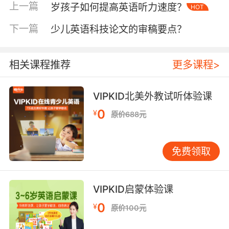
目标如同灯塔，为孩子指引前进的方向，而合理
上一篇
岁孩子如何提高英语听力速度？
HOT
的目标更是建立自信的基石。对于少儿英语学习
来说，要根据孩子的年龄和实际水平来设定目
下一篇
少儿英语科技论文的审稿要点？
标。例如，刚开始接触英语的孩子，目标可以是
学会简单的日常问候语，像“Hello”“How are
相关课程推荐
更多课程>
you”等。当孩子顺利掌握这些内容后，他们会获
得成就感，这份成就感就会转化为自信心。
VIPKID北美外教试听体验课
随着学习的深入，目标可以逐步提升。比如在
0
¥
原价688元
VIPKID学习了一段时间课后，孩子可以设定背诵
一首简单英文儿歌或者进行一段简短自我介绍的
目标。当孩子通过努力实现这些目标时，他们就
免费领取
会意识到自己的能力在不断提升，从而更加自信
地面对后续的学习。而且，合理的目标让孩子能
感受到成功的喜悦，让他们明白只要努力就能取
VIPKID启蒙体验课
得进步，进而激发他们在英语学习上的内在动
0
¥
原价100元
力。