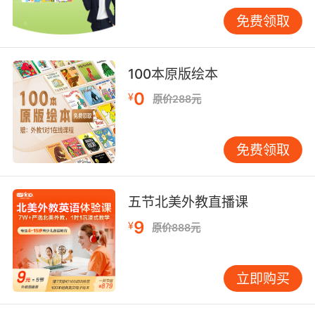
丰富学习形式
免费领取
单一的学习形式容易让孩子感到枯燥，进而对英
语学习产生畏难情绪，影响自信心的建立。而多
样化的学习形式则能让孩子在轻松愉快的氛围中
100本原版绘本
学习英语，增强自信。VIPKID在这方面就有着丰
富的资源，除了常规的一对一外教课，还有趣味
0
¥
原价288元
动画、互动游戏等学习资源。
通过观看英文动画，孩子可以在生动的剧情和精
免费领取
美的画面中感受英语的魅力，不知不觉地学习到
日常用语和词汇。互动游戏则让孩子在玩乐中巩
固所学知识，比如一些英语单词拼写游戏，孩子
五节北美外教直播课
在游戏中获胜后，会对自己的英语能力充满信
9
¥
原价888元
心。此外，还可以组织线下的英语角活动，让孩
子和其他小伙伴一起用英语交流玩耍，在真实的
社交场景中运用英语，这种体验会让孩子觉得自
立即购买
己的英语真的很有用，从而提升自信。