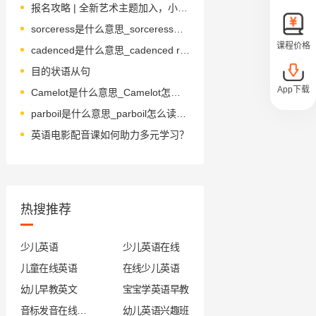
报名攻略 | 全新艺术主题加入，小创造者联盟限量名额开抢！
sorceress是什么意思_sorceress怎么读_音标ˈsɔ-sərəs
课程价格
cadenced是什么意思_cadenced read
目的状语从句
App下载
Camelot是什么意思_Camelot怎么读_音标ˈkæmɪlɒt
parboil是什么意思_parboil怎么读_音标'pɑ-bɒil
英语电影配音课如何助力多元学习？
热搜推荐
少儿英语
少儿英语在线
儿童在线英语
在线少儿英语
幼儿早教英文
宝宝学英语早教
音标发音在线试听
幼儿英语兴趣班