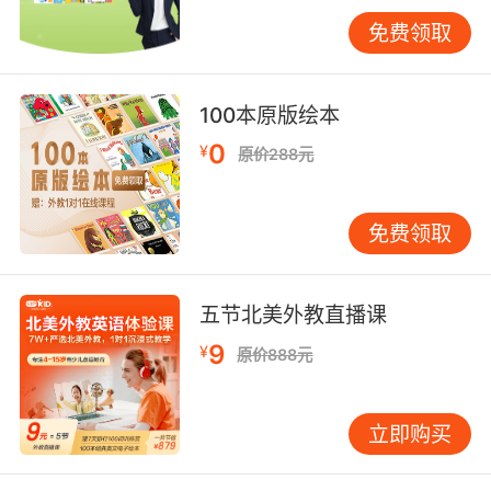
的学生陷入重复犯错的恶性循环。
免费领取
三、文化适配性的隐形壁垒
东西方修辞差异引发系统性误判。当学生引用孟
100本原版绘本
子"得道多助"论证观点时，批改系统可能标注"文
0
¥
化背景不明确"，却无视中文典故在英语议论文中
原价288元
的修辞价值。斯坦福大学跨文化教育研究显示，
非母语者使用30%的本土文化元素能提升作文说
免费领取
服力，但算法对此的包容度不足12%。这种文化
偏见迫使VIPKID教师在批改时需手动标注文化注
释，增加50%工作量。
五节北美外教直播课
学术规范的地域性冲突同样突出。美国AP考试要
9
¥
原价888元
求的"清晰论点+三证据"结构，与英国A-Level推
崇的"辩证分析"模式存在根本差异。某国际学校
立即购买
调研发现，同一篇作文在中美批改系统中，内容
分差可达14分，这种标准混乱使学生陷入"改无所