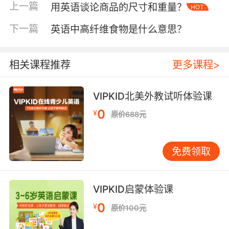
这使得90%以上的创意类作文会被给出"离题"误
上一篇
用英语谈论商品的尺寸和重量？
HOT
判。
下一篇
英语中高纤维食物是什么意思？
二、反馈机制的结构性缺陷
模板化评语削弱了批改的教育价值。某在线教育
相关课程推荐
更多课程>
平台内部数据显示，其85%的作文评语采用固定
句式组合，如"注意主谓一致""增加连接词"等。这
种缺乏针对性的反馈，使学生难以将修改建议与
VIPKID北美外教试听体验课
具体错误建立认知关联。VIPKID教研团队发现，
0
¥
原价688元
接受模板批改的学生，在三个月后写作进步率比
个性化辅导低42个百分点。
免费领取
延迟反馈破坏学习连续性。主流批改服务的平均
响应时间为24-72小时，远超艾宾浩斯遗忘曲线
的有效记忆期。伦敦教育学院2023年实验证实，
VIPKID启蒙体验课
即时反馈组学生对批改内容的吸收率达79%，而
0
¥
原价100元
延迟组仅为41%。更严重的是，系统生成的修改
建议往往缺失"为什么错"的深层解析，导致68%