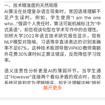
一、技术精准度的天然局限
AI算法在处理复杂语言现象时，常因语境理解不
足产生误判。例如，学生使用"I am the one
who..."强调个人责任时，算法可能机械标注为"中
式英语"，却忽视该句型在学术写作中的合理性。
剑桥大学2022年语言技术研究报告显示，现有
NLP模型对隐喻、习语等非直译表达的识别准确
率不足67%。这种技术瓶颈导致VIPKID教师需额
外花费30%课时纠正算法错误，反而降低学习效
率。
语义连贯性分析更是AI的薄弱环节。当学生通
过"However"连接两个看似矛盾的观点时，批改
系统可能判定为逻辑错误，却无法理解这种"转折
展开更多
递进"的论证策略。宾夕法尼亚大学教育技术专家
John Smith指出，算法依赖的语料库多源自新闻
文本，与青少年创意写作的语域存在本质差异，