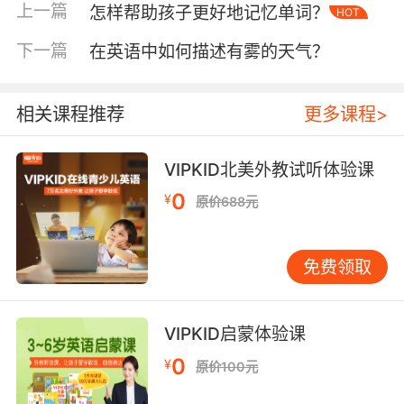
the freezing air"（我的手指被冷空气冻麻了）。
上一篇
怎样帮助孩子更好地记忆单词？
HOT
环境描写方面，"arctic breeze"（北极般的寒
下一篇
在英语中如何描述有雾的天气？
风）通过地理意象强化寒冷程度，而"ice-clad
streets"（覆冰的街道）则用视觉符号构建冬日
图景。
相关课程推荐
更多课程>
情绪传递类表达更具文化独特性。英语母语者常
用"bone-chilling"（彻骨之寒）暗示恐惧心理，
VIPKID北美外教试听体验课
或用"unrelenting cold"（无情的寒冷）表达对极
0
¥
原价688元
端天气的无奈。这些短语将客观温度与主观感受
融合，使交流更具感染力。VIPKID课堂数据显
示，掌握此类表达的学习者在情景对话中能提升
免费领取
60%的互动丰富度。
二、文化隐喻：寒冷背后的西方思维密码
VIPKID启蒙体验课
冬季寒冷的英语表达蕴含着西方文化特有的隐喻
0
¥
体系。英国文学教授John Miller在《季节的语
原价100元
言》中指出，英语国家常将寒冷与"孤立""停滞"等