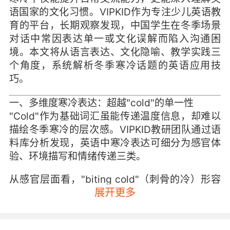
语国家的文化习惯。VIPKID作为专注少儿英语教
育的平台，长期观察发现，中国学生在冬季场景
对话中常因表达单一或文化误解而陷入沟通困
境。本文将从语言表达、文化隐喻、教学实践三
个角度，系统解析冬季寒冷话题的英语应用技
巧。
一、多维度寒冷表达：超越"cold"的单一性
"Cold"作为基础词汇虽能传递温度信息，却难以
描绘冬季寒冷的层次感。VIPKID教研团队通过语
料库分析发现，英语中寒冷表达可细分为感官体
验、环境描写和情绪传递三类。
从感官层面看，"biting cold"（刺骨的冷）形容
展开更多
寒风如刀割般的痛感，"piercing chill"（穿透性
的寒意）则强调寒冷的尖锐性。这类表达常与身
体反应结合，例如"My fingers numbed from