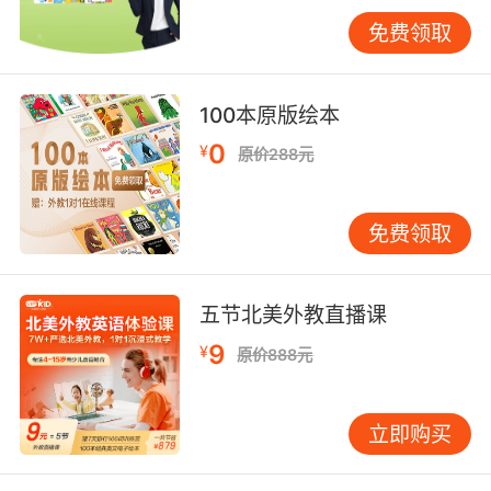
概念关联。例如"cold shoulder"（冷遇）将物理
免费领取
寒冷转化为人际疏离，而"chill in the air"（空气
中的寒意）既可指气温也可暗示紧张氛围。
100本原版绘本
这种文化映射在习语中尤为明显。"As cold as
charity"（冷漠如冰）用寒冷比喻人情淡漠，"to
0
¥
原价288元
freeze someone out"（把某人冻出局）则将排
斥行为具象化。VIPKID外教在教学中发现，中国
免费领取
学生直译"寒冬腊月"为"dead of winter"虽无语法
错误，但失去"腊月"的文化内涵，此时改用"deep
midwinter"更能传递时间维度上的寒冷累积感。
五节北美外教直播课
跨文化对比研究表明，英语国家对寒冷的集体记
9
¥
原价888元
忆影响着表达方式。北美学生描述暴风雪时常
用"snowed in"（被雪困住），强调困境中的被动
性；而北欧地区则发展出"hygge"（舒适温暖）
立即购买
等概念，形成寒冷与温馨的二元叙事。这些文化
基因需通过情景化教学才能让学习者真正理解。