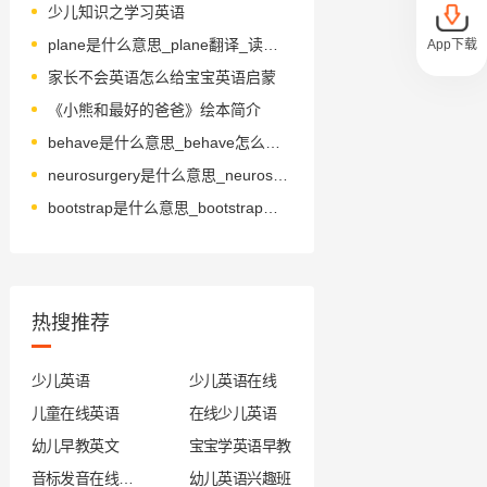
少儿知识之学习英语
plane是什么意思_plane翻译_读音_用法_翻译
App下载
家长不会英语怎么给宝宝英语启蒙
《小熊和最好的爸爸》绘本简介
behave是什么意思_behave怎么读_音标bɪ'heɪv
neurosurgery是什么意思_neurosurgery怎么读_音标'njʊərəʊsɜ-dʒərɪ
bootstrap是什么意思_bootstrap怎么读_音标ˈbu-tstræp
热搜推荐
少儿英语
少儿英语在线
儿童在线英语
在线少儿英语
幼儿早教英文
宝宝学英语早教
音标发音在线试听
幼儿英语兴趣班