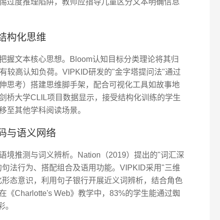
惕过度推理陷阱，教师应指导儿童区分文本明确信息
结构化思维
握文本核心思想。Bloom认知目标分类理论将其归
具有较高认知负荷。VIPKID研发的"金字塔提问法"通过
伸思考）搭建思维脚手架，配合可视化工具如故事地
剑桥大学CLIL项目数据显示，接受结构化训练的学生
迁移至其他学科阅读场景。
码与语义网络
推测与词义辨析。Nation（2019）提出的"词汇深
句法行为、搭配组合及语用功能。VIPKID采用"三维
化形态意识，利用句子银行开展近义词辨析，结合角色
harlotte's Web》教学中，83%的学生能通过蜘
色彩。