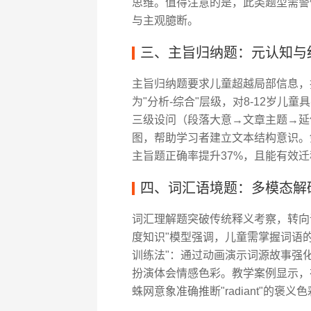
思维。值得注意的是，此类题型需警
与主观臆断。
三、主旨归纳题：元认知与
主旨归纳题要求儿童超越局部信息，把
为"分析-综合"层级，对8-12岁儿童
三级设问（段落大意→文章主题→延
图，帮助学习者建立文本结构意识。
主旨题正确率提升37%，且能有效
四、词汇语境题：多模态解
词汇理解题突破传统释义考察，转向语境
度知识"模型强调，儿童需掌握词语的
训练法"：通过动画演示词源故事强
扮演体会情感色彩。教学案例显示，在《C
蛛网意象准确推断"radiant"的褒义