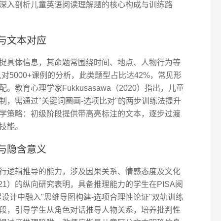
深入剖析儿童英语阅读理解题的核心构成与训练路
与文本对应
捉具体信息，其命题常围绕时间、地点、人物行为等
队对5000+课例的分析，此类题型占比达42%，常见形
教育心理学家Fukkusasawa（2020）指出，儿童
制，需通过"关键词圈画-选项比对"的两步训练法提升
学策略：初级阶段提供带高亮标注的文本，逐步过渡
技能。
与隐含意义
行逻辑推导的能力，涉及因果关系、情感态度及文化
2021）的纵向研究表明，具备推理能力的学生在PISA阅
课程设计中融入"思维导图构建-选项合理性论证"双轨训练
段，引导学生从角色对话推导人物关系，培养批判性