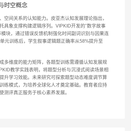
与时空概念
、空间关系的认知能力。皮亚杰认知发展理论指出，
托具象支撑构建逻辑序列。VIPKID开发的"数字故事
节模块，通过错误反馈机制强化时间副词识别与因果连
个单元训练后，学生叙事逻辑题正确率从58%提升至
成多维度的能力矩阵，各题型训练需遵循认知发展规
PKID教学实践表明，将题型分析与沉浸式阅读场景相
提升学习效能。未来研究可探索题型动态难度调节算
训练模式，为培养全球化人才奠定基础。教育者应持
使测评真正服务于核心素养发展。