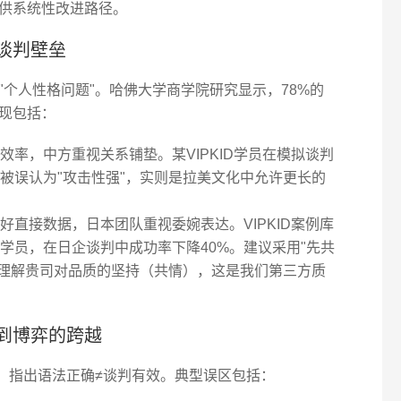
供系统性改进路径。
谈判壁垒
个人性格问题"。哈佛大学商学院研究显示，78%的
现包括：
效率，中方重视关系铺垫。某VIPKID学员在模拟谈判
被误认为"攻击性强"，实则是拉美文化中允许更长的
好直接数据，日本团队重视委婉表达。VIPKID案例库
学员，在日企谈判中成功率下降40%。建议采用"先共
我理解贵司对品质的坚持（共情），这是我们第三方质
到博弈的跨越
念，指出语法正确≠谈判有效。典型误区包括：