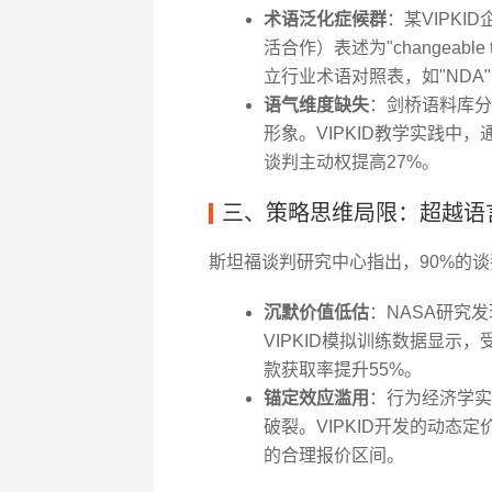
术语泛化症候群
：某VIPKID企
活合作）表述为"changeab
立行业术语对照表，如"NDA
语气维度缺失
：剑桥语料库分
形象。VIPKID教学实践中
谈判主动权提高27%。
三、策略思维局限：超越语
斯坦福谈判研究中心指出，90%的
沉默价值低估
：NASA研究
VIPKID模拟训练数据显示，
款获取率提升55%。
锚定效应滥用
：行为经济学实
破裂。VIPKID开发的动
的合理报价区间。