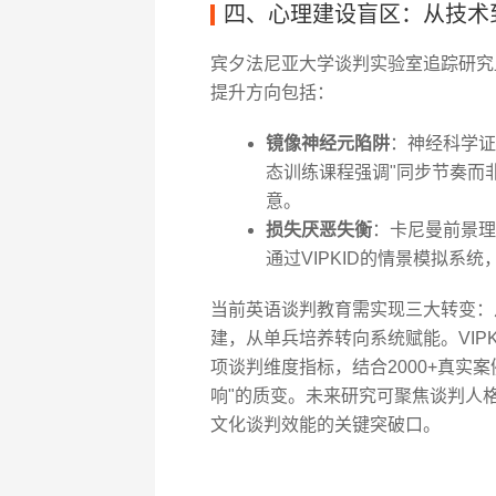
四、心理建设盲区：从技术
宾夕法尼亚大学谈判实验室追踪研究
提升方向包括：
镜像神经元陷阱
：神经科学证
态训练课程强调"同步节奏而
意。
损失厌恶失衡
：卡尼曼前景理
通过VIPKID的情景模拟系
当前英语谈判教育需实现三大转变：
建，从单兵培养转向系统赋能。VIPK
项谈判维度指标，结合2000+真实
响"的质变。未来研究可聚焦谈判人
文化谈判效能的关键突破口。