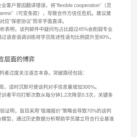
业客户曾因翻译错误，将"flexible cooperation"（灵
le terms"（可变条款），导致合作方信任危机。建议建
"对应"保密协议"而非字面直译。
析表明，谈判邮件中疑问句占比超过45%会削弱专业
，通过语音语调训练将学员陈述性语句比例提升至60%，
言层面的博弈
谈判者过度关注语言本身。突破路径包括：
发现，适时沉默可使谈判对手信息量增加300%。
受训者平均打断次数从每分钟1.2次降至0.3次，关键条
验证明，盲目采用"极端报价"策略会导致70%的谈判
态定价模型，通过历史数据分析帮助学员建立符合行业基准