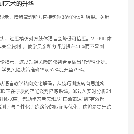
到艺术的升华
显示，情绪管理能力直接影响38%的谈判结果。关键
实，过度模仿对方肢体语言会降低可信度。VIPKID体
非完全复制"，使学员亲和力评分提升41%而不显刻
论揭示，过度规避风险的谈判者易做出非理性让步。
统，学员风险决策准确率从52%提升至79%。
从语言教学转向文化解码，从技巧训练转向思维构
ID正在研发的智能谈判陪练系统，通过AI实时分析34
案例数据库，帮助学习者实现从"正确表达"到"有效影
格测评与个性化训练路径的匹配度优化，这将是提升跨