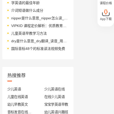
学英语的最佳年龄
课程价格
介词短语做什么成分
nipper是什么意思_nipper怎么读_音标ˈnɪpə(r)
App下载
VIPKID 课程定价解析：优质教育背后的价值支撑。
儿童英语早教学习方法
dry是什么意思_dry翻译_读音_用法_翻译
国际音标48个的标准读法视频免费
热搜推荐
少儿英语
少儿英语在线
儿童在线英语
在线少儿英语
幼儿早教英文
宝宝学英语早教
音标发音在线试听
幼儿英语兴趣班