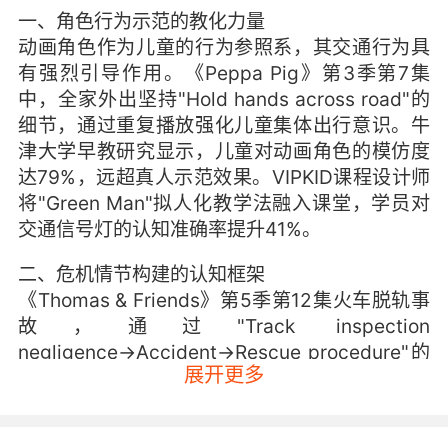
一、角色行为示范的教化力量
动画角色作为儿童的行为参照系，其交通行为具
有强烈引导作用。《Peppa Pig》第3季第7集
中，全家外出坚持"Hold hands across road"的
细节，通过重复播放强化儿童集体出行意识。牛
津大学早教研究显示，儿童对动画角色的模仿度
达79%，远超真人示范效果。VIPKID课程设计师
将"Green Man"拟人化教学法融入课堂，学员对
交通信号灯的认知准确率提升41%。
二、危机情节构建的认知框架
《Thomas & Friends》第5季第12集火车脱轨事
故，通过"Track inspection
negligence→Accident→Rescue procedure"的
展开更多
叙事链，完整呈现铁路交通安全逻辑链。加州大
学认知科学实验证实，儿童对冲突性情节的记忆
留存率较平铺直叙高出2.3倍。VIPKID开发的"动