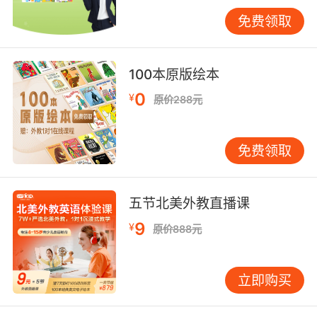
的跨文化知识。VIPKID自主研发的"全球交通文化
免费领取
对比课件"，正是基于动画中巴黎协和广场环岛行
车等经典案例开发。
100本原版绘本
教育神经科学最新研究揭示，儿童观看动画时前
额叶皮层激活度较被动听课提升65%，印证动画
0
¥
原价288元
教育在交通安全启蒙中的科学价值。建议未来创
作加强极端天气行车、新能源车辆等当代场景设
免费领取
计，VIPKID将持续深化"动画解析+情景模拟"教
学模式，让知识传递更符合儿童认知规律。
五节北美外教直播课
9
¥
原价888元
立即购买