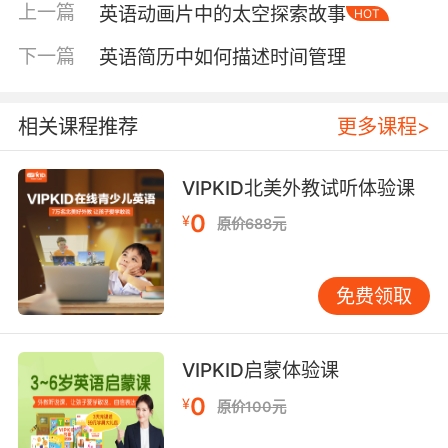
画情景复现教学法"，使学员交通风险预判能力提
上一篇
英语动画片中的太空探索故事
HOT
升58%。
下一篇
英语简历中如何描述时间管理
三、多模态符号的协同教育
《Dora the Explorer》采用"语音指令+视觉提
相关课程推荐
更多课程>
示"双通道教学，当主角喊出"Stop! Look!
Listen!"时，画面同步出现红色警示框。这种视听
协同机制符合蒙特梭利教育理念，BBC早教研究
VIPKID北美外教试听体验课
院数据表明，多模态输入可使知识留存时长延长
0
¥
原价688元
3.2倍。VIPKID教研团队据此设计的"动画符号解
码训练"，显著提升学员对Stop sign等交通标识
的识别速度。
免费领取
四、文化差异下的普适准则
《Postman Pat》特别篇展现英国左侧通行规则
VIPKID启蒙体验课
时，巧妙通过角色跨国旅行情节引入右侧通行对
0
¥
原价100元
比。这种隐性文化教学法获得剑桥大学语言学家
认可，其研究表明动画可比传统教材多传递37%