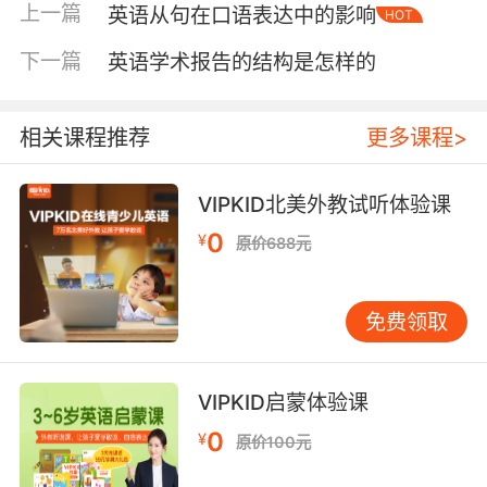
control..."的句式，既保持专业又不失同理心。地
上一篇
英语从句在口语表达中的影响
HOT
点副词"herein"（于此）、"whereby"（据此）
下一篇
英语学术报告的结构是怎样的
常见于合同条款，如"The refund policy is
herein attached"。
相关课程推荐
更多课程>
二、副词选择的语境考量
跨文化语境中副词使用差异显著。牛津大学跨文
化沟通研究表明，英美商务邮
VIPKID北美外教试听体验课
件"fundamentally"（根本地）的使用频率是亚洲
0
¥
原价688元
地区的2.8倍。VIPKID北美教研中心发现，外教
撰写课程反馈时偏好"intrinsically"（内在地）等
抽象副词，而中国助教更倾向"actually"（实际
免费领取
上）等具体表述。这种差异要求跨国团队建立统
一的术语库。
VIPKID启蒙体验课
情感副词的分寸把握尤为关键。斯坦福语言学实
0
¥
原价100元
验室数据显示，带有安抚性质
的"presumably"（推测起来）能使投诉处理成功