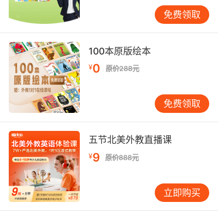
率提升19%。VIPKID客户支持团队在回复退费请
免费领取
求时，常使用"Regrettably, we cannot..."搭
配"presumably"的缓冲结构，既保持专业又降低
对抗性。但需避免过度使用"arguably"（可辩
100本原版绘本
地）等主观性副词，以免削弱说服力。
0
¥
原价288元
三、提升邮件专业度的副词技巧
复合副词结构能增强表述严谨性。芝加哥大学商
免费领取
业写作指南推荐"hereby formally"（特此正式）
替代简单副词，VIPKID法务部门在拟定教师聘用
协议时，采用"The candidate is hereby
五节北美外教直播课
formally notified..."的句式，既符合法律文书规
范，又提升机构专业形象。但需注
9
¥
原价888元
意"whereas"（鉴于）等法律副词在普通邮件中
的适用边界。
立即购买
动态副词可优化流程说明。MIT沟通实验室追踪
500封商务邮件发现，含"sequentially"（依次）