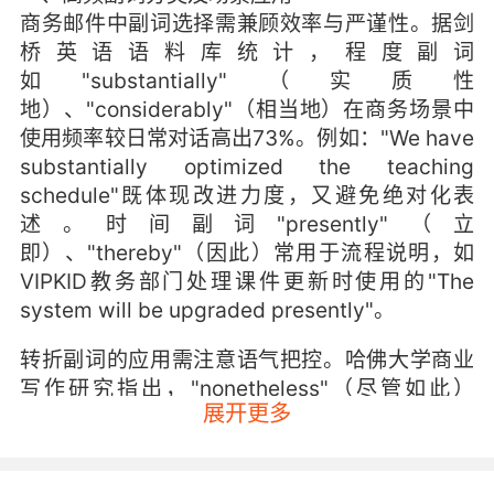
商务邮件中副词选择需兼顾效率与严谨性。据剑
桥英语语料库统计，程度副词
如"substantially"（实质性
地）、"considerably"（相当地）在商务场景中
使用频率较日常对话高出73%。例如："We have
substantially optimized the teaching
schedule"既体现改进力度，又避免绝对化表
述。时间副词"presently"（立
即）、"thereby"（因此）常用于流程说明，如
VIPKID教务部门处理课件更新时使用的"The
system will be upgraded presently"。
转折副词的应用需注意语气把控。哈佛大学商业
写作研究指出，"nonetheless"（尽管如此）
展开更多
比"however"更适合正式邮件。VIPKID外教管理
团队在回复家长投诉时，多采用"We understand
your concern. Nonetheless, our quality