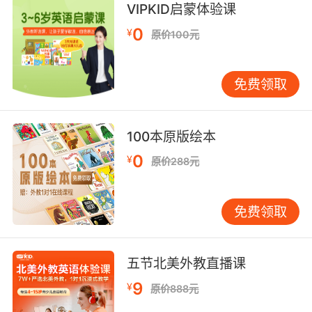
沉浸互动体验，激发学习热情
VIPKID启蒙体验课
0
¥
原价100元
该文化体验课摒弃了传统的单向知识灌输模式，
而是采用沉浸式互动体验的教学方式，让学员真
正成为文化学习的主体。在课堂上，学员们仿佛
免费领取
置身于英语国家的真实生活场景之中，与外教和
同学共同演绎着一幕幕生动的文化短剧。
100本原版绘本
例如，在模拟美国的感恩节聚餐场景中，学员们
0
¥
需要提前了解感恩节的起源、传统食物以及相关
原价288元
的文化习俗。在课堂上，大家分工合作，有人负
责布置餐桌，摆放南瓜派、火鸡等特色美食；有
免费领取
人则扮演家庭成员，用英语进行亲切的交流互
动，分享一年来的收获与感恩之情。这种身临其
境的体验方式，不仅让学员深刻记住了感恩节的
五节北美外教直播课
文化内涵，更在实际操作中锻炼了他们的英语口
9
语表达能力和人际交往能力。
¥
原价888元