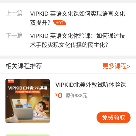
值观如何塑造了美国人的民族性格和行为方式。
这种对历史的深入追溯，并非简单的年代叙述，
上一篇
VIPKID 英语文化课如何实现语言文化
而是通过具体的历史事件、人物传记等资料，使
双提升？
HOT
学员仿佛置身于那个时代，亲身感受文化的起源
与演变。
下一篇
VIPKID 英语文化体验课：如何通过技
术手段实现文化传播的民主化？
地理环境作为文化的重要塑造因素，也在课程中
得到了充分体现。以澳大利亚为例，其独特的地
理位置和气候条件孕育了别具一格的户外生活方
相关课程推荐
更多课程>
式和文化。广袤的内陆地区造就了澳大利亚人对
大自然的敬畏之心和冒险精神，课程中会介绍澳
VIPKID北美外教试听体验课
大利亚的牧场文化、冲浪文化等，让学员了解到
地理环境如何促使澳大利亚人形成热爱运动、亲
0
¥
原价688元
近自然的生活态度。而英国的海岛地理环境，则
使其海洋文化源远流长，从古老的航海探险故事
免费领取
到现代的游艇文化，无不彰显着英国与海洋的深
厚渊源。