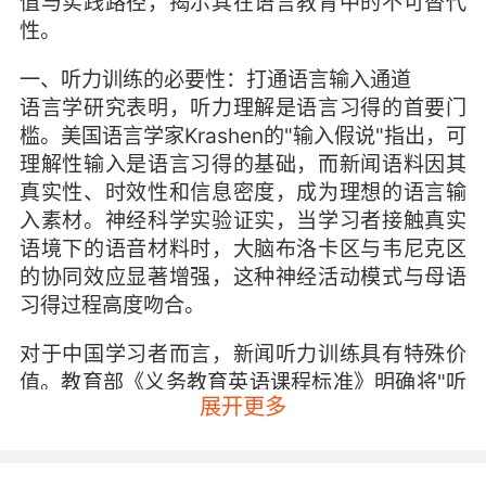
值与实践路径，揭示其在语言教育中的不可替代
性。
一、听力训练的必要性：打通语言输入通道
语言学研究表明，听力理解是语言习得的首要门
槛。美国语言学家Krashen的"输入假说"指出，可
理解性输入是语言习得的基础，而新闻语料因其
真实性、时效性和信息密度，成为理想的语言输
入素材。神经科学实验证实，当学习者接触真实
语境下的语音材料时，大脑布洛卡区与韦尼克区
的协同效应显著增强，这种神经活动模式与母语
习得过程高度吻合。
对于中国学习者而言，新闻听力训练具有特殊价
值。教育部《义务教育英语课程标准》明确将"听
展开更多
懂有关熟悉话题的简单语段"列为核心素养目标，
但实际教学中往往存在"重阅读轻听力"的倾向。
VIPKID教研团队通过对比实验发现，持续进行新