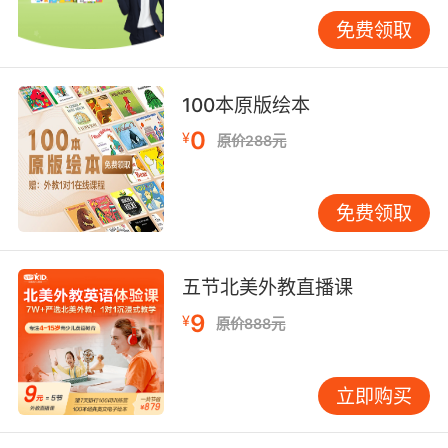
种"数字孪生"训练模式使语言吸收效率提升2.3
免费领取
倍。
三、VIPKID实践探索：打造沉浸式学习生态
100本原版绘本
在课程设计层面，VIPKID创新采用"新闻螺旋式教
学法"。以气候变化专题为例，课程将同一主题的
0
¥
原价288元
新闻报道按难度分解为5个层级，每个层级设
置"盲听-可视化笔记-主题讨论-延伸写作"四步学
免费领取
习环。这种结构化设计既保证语言输入的连续
性，又实现思维能力的阶梯式发展。
师资团队的专业度直接影响训练效果。VIPKID严
五节北美外教直播课
格筛选具有新闻传播背景的外教，要求教师不仅
9
¥
原价888元
具备TESOL资质，还需掌握新闻语篇分析技能。
平台数据显示，由前BBC记者执教的课程，学生
的信息捕捉完整度较普通课程高出41%，特别是
立即购买
在数字、人名等易错点的辨识准确率提升显著。