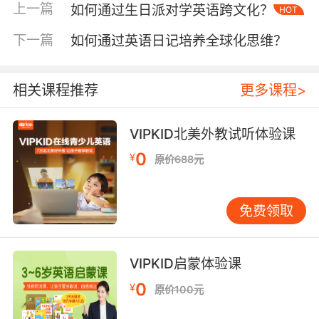
闻听力训练的学习者，其语音辨义准确率提升速
上一篇
如何通过生日派对学英语跨文化？
HOT
度较传统教材组快37%，且在跨文化交际意识测
下一篇
如何通过英语日记培养全球化思维？
试中表现更为突出。
二、科学训练方法论：构建多维能力矩阵
相关课程推荐
更多课程>
有效的新闻听力训练需要遵循"输入-解析-输
出"的闭环逻辑。在选材策略上，VIPKID采用"三
步梯度模型"：初级阶段选用VOA慢速英语等标准
VIPKID北美外教试听体验课
化材料，中级阶段引入BBC六分钟英语等泛资讯
0
¥
原价688元
内容，高级阶段则聚焦TED演讲等学术性报道。
这种分层设计既符合认知发展规律，又能逐步拓
展学习者的"语言舒适区"。
免费领取
技术赋能为听力训练带来革新。VIPKID自主研发
的AI语音分析系统，可实时标注学习者的发音特
VIPKID启蒙体验课
征，通过声纹识别技术精准定位连读、弱读等难
0
¥
原价100元
点。配合VR虚拟新闻场景，学习者能在模拟联合
国会议、财经论坛等情境中进行角色扮演，这