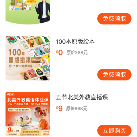
三、文化意识与跨文化交际
免费领取
不同国家的机场安检流程虽大体相似，但在某些
细节上可能存在差异。例如，一些国家对随身携
带液体的规定更为严格，而另一些国家则可能对
100本原版绘本
电子设备的检查更为细致。在模拟训练中，可以
0
¥
原价288元
引入这些差异，让学习者了解并尊重不同国家的
安检规定。此外，安检过程中的肢体语言、表情
等非语言因素也蕴含着丰富的文化信息。比如，
免费领取
在某些文化中，直接的眼神交流被视为尊重，而
在另一些文化中则可能被视为冒犯。通过模拟训
练，学习者可以学会如何在不同文化背景下恰当
五节北美外教直播课
地运用语言和非语言手段进行沟通。研究表明，
9
¥
原价888元
结合文化背景知识的模拟训练能使学习者在跨文
化交际中的失误率降低约30%。
立即购买
四、技术融合与创新实践