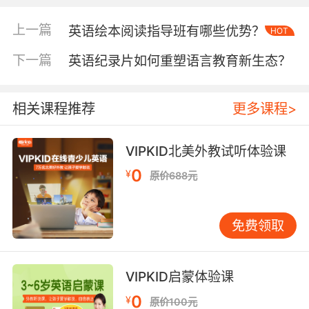
化这类词汇和句型的训练。
上一篇
英语绘本阅读指导班有哪些优势？
HOT
二、语言应用与技能培养
下一篇
英语纪录片如何重塑语言教育新生态？
在安检过程中，乘客需要听懂并回应工作人员的
英语指示，如“Please remove your laptop from
your bag.”（请将笔记本电脑从包中取出）“Do
相关课程推荐
更多课程>
you have any liquids in your hand luggage?”
（您的手提行李中有液体吗？）等。通过模拟训
VIPKID北美外教试听体验课
练，学习者可以熟悉这些常用表达，提高听力理
0
¥
原价688元
解能力。同时，他们还需要用英语回答工作人员
的问题，如“Yes, I have a bottle of water.”（是
的，我带了一瓶水）“Here are my keys and
免费领取
phone.”（这是我的钥匙和手机）等，这有助于提
升口语表达的准确性和流利度。VIPKID的教学实
践中发现，经过10次左右的模拟安检对话练习，
VIPKID启蒙体验课
学员在类似场景下的应急反应速度可提升约
0
¥
原价100元
40%，有效降低了因语言不通造成的焦虑情绪。