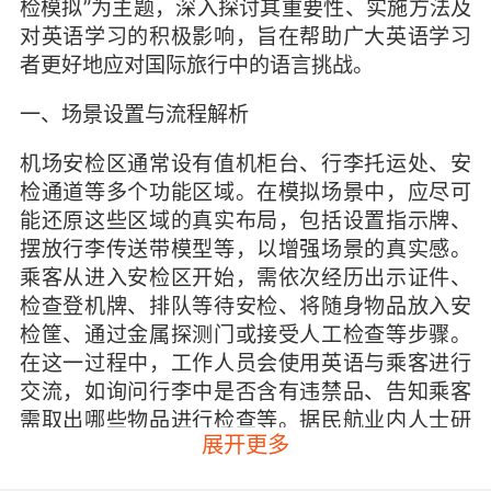
检模拟”为主题，深入探讨其重要性、实施方法及
对英语学习的积极影响，旨在帮助广大英语学习
者更好地应对国际旅行中的语言挑战。
一、场景设置与流程解析
机场安检区通常设有值机柜台、行李托运处、安
检通道等多个功能区域。在模拟场景中，应尽可
能还原这些区域的真实布局，包括设置指示牌、
摆放行李传送带模型等，以增强场景的真实感。
乘客从进入安检区开始，需依次经历出示证件、
检查登机牌、排队等待安检、将随身物品放入安
检筐、通过金属探测门或接受人工检查等步骤。
在这一过程中，工作人员会使用英语与乘客进行
交流，如询问行李中是否含有违禁品、告知乘客
需取出哪些物品进行检查等。据民航业内人士研
展开更多
究，约70%的机场安检沟通障碍源于乘客对特定
术语和指令的不熟悉，因此模拟场景中需重点强