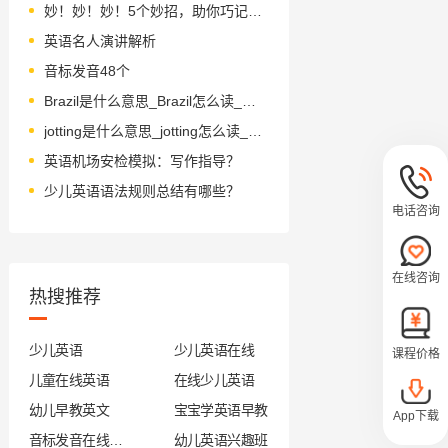
妙！妙！妙！5个妙招，助你巧记形近单词！
英语名人演讲解析
音标发音48个
Brazil是什么意思_Brazil怎么读_音标brə'zɪl
jotting是什么意思_jotting怎么读_音标'dʒɒtɪŋ
英语机场安检模拟：写作指导？
少儿英语语法规则总结有哪些？
电话咨询
在线咨询
热搜推荐
少儿英语
少儿英语在线
课程价格
儿童在线英语
在线少儿英语
幼儿早教英文
宝宝学英语早教
App下载
音标发音在线试听
幼儿英语兴趣班