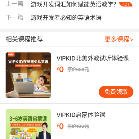
上一篇
游戏开发词汇如何赋能英语教学？
HOT
需在城堡场景中识别并拼写CatapultsDragonfire
等中世纪主题词汇。数据显示，这种情境化学习
下一篇
游戏开发者必知的英语术语
使单词记忆留存率较传统方法提高65%。 多模态
交互设计突破传统教学局限。斯坦福大学教育游
戏研究中心指出，当Haptic Feedback（触觉反
相关课程推荐
更多课程>
馈）与Audio Cue（音频提示）结合时，学习者
对Verb Conjugation（动词变位）的掌握速度提
VIPKID北美外教试听体验课
升3倍。VIPKID在语法训练模块中，将Present
0
¥
原价688元
Perfect Tense与时间沙漏动态效果绑定，通过粒
子消散速度直观呈现动作持续性。 三、跨文化适
配策略 文化负载词的处理考验开发者的双语敏感
免费领取
度。牛津大学比较文学系研究发现，直接翻译
Mana（波利尼西亚语生命能量）等词汇会导致
30%的玩家理解障碍。VIPKID采用核心词+注释
VIPKID启蒙体验课
模式，在魔法类游戏中保留Rune（符文）等奇幻
0
¥
原价100元
术语，同时添加古代魔法符号的中文释义，平衡
文化原真性与可理解性。 本地化改造需兼顾语言