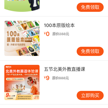
习惯与认知模式。任天堂《动物森友会》中文版
免费领取
将Turnip Trading译为大头菜交易，既保留作物
名称又符合中文语境。VIPKID在节日主题游戏
中，将Easter Egg Hunt转化为彩蛋寻宝，并加入
100本原版绘本
粽子、月饼等文化符号的双语对照，使东西方节
0
¥
原价288元
日元素有机融合。 四、技术赋能新趋势 AI工具正
在重塑术语学习方式。科大讯飞2023教育科技报
告显示，生成式AI可将游戏剧情文本的术语注释
免费领取
效率提升7倍。VIPKID自主研发的Gamified
Lexicon系统，能自动识别游戏脚本中的生词，根
据CEFR标准生成分级学习任务，并实时追踪学员
五节北美外教直播课
掌握进度。 元宇宙场景催生新型词汇需求。
9
¥
原价888元
Decentraland教育平台统计显示，虚拟土地交
易、NFT铸造等场景产生的新概念词汇，使传统
游戏词库覆盖率下降至68%。这要求开发者建立
立即购买
动态更新机制，如VIPKID定期邀请学员参与Term
Voting活动，将票选高频新词纳入教学内容。 游