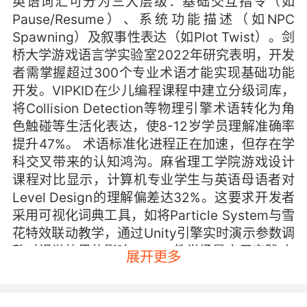
英语词汇可分为三大层级：基础交互指令（如
Pause/Resume）、系统功能描述（如NPC
Spawning）及叙事性表达（如Plot Twist）。剑
桥大学游戏语言学实验室2022年研究表明，开发
者需掌握超过300个专业术语才能实现基础功能
开发。VIPKID在少儿编程课程中建立分级词库，
将Collision Detection等物理引擎术语转化为角
色触碰等生活化表达，使8-12岁学员理解准确率
提升47%。 术语标准化进程正在加速，但存在学
科交叉带来的认知鸿沟。麻省理工学院游戏设计
课程对比显示，计算机专业学生与英语母语者对
Level Design的理解偏差达32%。这要求开发者
采用可视化词典工具，如将Particle System与雪
花特效联动教学，通过Unity引擎实时演示参数调
整对视觉效果的影响。 二、教学场景应用实践 在
展开更多
语言习得层面，游戏机制天然契合二语习得理
论。VIPKID开发的《Vocabulary Quest》将
Word Recognition任务嵌入角色扮演系统，玩家