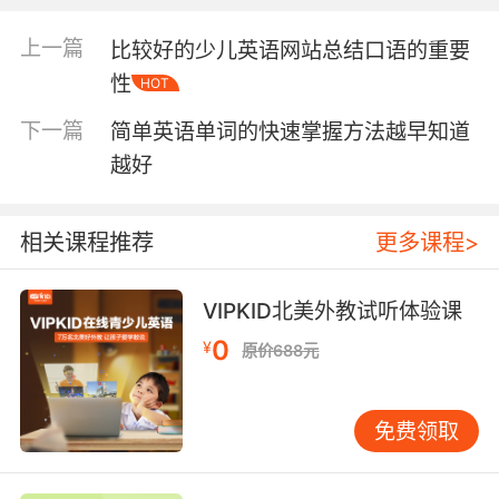
路路标上也有英文的指示语，北京幼儿英语一对
一认为这都是我们学习的好素材。
上一篇
比较好的少儿英语网站总结口语的重要
性
HOT
第二、光听是听不会的
下一篇
简单英语单词的快速掌握方法越早知道
我们都知道要对孩子进行“磨耳朵”训练，具体的
越好
做法就是让孩子大量地听，不管是在吃饭还是在
玩耍的时候都听，其实这样听的久了只是听了一
个“音”，孩子可能并不知道自己听的是什么，因
相关课程推荐
更多课程>
此在听的基础上可以融入“看”。比如英文绘本就
是一个很不错的选择，孩子在看的同时也可以
VIPKID北美外教试听体验课
听，北京幼儿英语一对一认为这样对于孩子的学
习来说是双层效应的。
0
¥
原价688元
第三、听什么？
免费领取
北京幼儿英语一对一认为对于幼儿来说还是听一
些简单的儿歌童谣最好，这样孩子就可以在儿歌