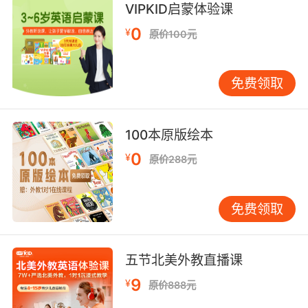
悠扬的旋律中来学习英语了，他们至少不会排斥
VIPKID启蒙体验课
这样的学习方式。那么慢慢地孩子积累了一定的
0
¥
原价100元
词汇量之后，可以听一些复杂的材料去学习较难
的英语知识。
免费领取
在“听”的时候也要注意：
“听”和“说”是可以结合起来进行锻炼的，同时也要
注意内容的选择最好是从易到难的，孩子的学习
100本原版绘本
本来就是这样一个循序渐进的过程，有一个变难
0
¥
原价288元
的过程孩子才能更好地接受下一步的学习。
综上就是北京幼儿英语一对一教学关于练习听力
免费领取
的经验分享，希望可以为大家练习听力带去有效
的帮助。
五节北美外教直播课
9
¥
原价888元