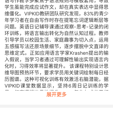
语写作教学多聚焦于语法规则与模板套用，导致
学生虽能完成应试作文，却在真实表达中显得思
维僵化。VIPKID教研团队研究发现，83%的青少
年学习者在自由写作时存在提笔忘词逻辑断层等
问题。英语日记辅导课通过观察-思考-记录的闭
环训练，将语言输出转化为自然认知过程。教师
引导学员以校园生活、家庭趣事为切入点，运用
五感描写法还原场景细节，逐步摆脱中文直译的
思维定式。正如应用语言学家Krashen提出的输
入假说，当学习者通过可理解性输出实现语言内
化时，习得效率将显著提升。 该课程特别设计思
维导图预热环节，要求学员用关键词绘制每日经
历图谱。这种可视化训练有效激活右脑潜能，据
VIPKID课堂数据显示，坚持6周日记训练的学
员，叙事逻辑连贯性提升47%，复杂句式使用频
展开更多
率增加32%。更值得关注的是，学员在自由写作
中逐渐形成个性化表达风格，而非千篇一律的模
板化输出。 二、沉浸式场景构建 语言学习的本质