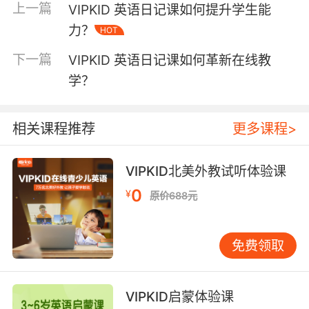
上一篇
VIPKID 英语日记课如何提升学生能
是情境认知，英语日记辅导课通过生活剧场模式
力？
HOT
重构教学场景。VIPKID外教团队创设虚拟国际校
园社区，将超市购物、节日派对等真实场景转化
下一篇
VIPKID 英语日记课如何革新在线教
为写作素材库。配合AR实景教学工具，学员可身
学？
临其境观察外国同龄人的日常生活，这种多模态
输入方式使语言吸收效率提升58%。教育心理学
家Vygotsky的社会文化理论指出，语言能力的发
相关课程推荐
更多课程>
展源于真实的社会互动，日记中的读者来信环节
正是对此理论的实践——学员需以笔友身份与虚
VIPKID北美外教试听体验课
拟角色进行跨文化书信交流。 在具体教学中，外
0
教采用三步引导法：首先通过高清视频展示场景
¥
原价688元
细节，接着组织角色扮演活动深化体验，最后指
导学员用过去进行时直接引语等精准描述场景。
免费领取
某位北京学员在记录圣诞节烘焙活动时，自发运
用The dough danced on the table like
snowflakes等生动比喻，这种创造性表达正是情
VIPKID启蒙体验课
境沉浸带来的意外收获。 三、思维与表达双提升