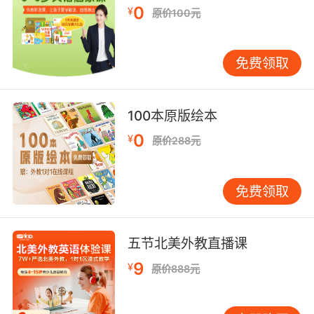
0
英语日记作为思维训练载体，承担着培养批判性
¥
原价100元
思维的重任。VIPKID课程设置观点辩论专题，要
求学员就环保、科技等话题撰写评论性日记。教
免费领取
师引入Claim-Evidence-Reasoning模型，引导
学员用数据支撑观点、用事例佐证论断。斯坦福
大学写作教学研究中心证实，持续性的观点表达
100本原版绘本
训练可使青少年逻辑严密性提升29%。在关于塑
料限用令的日记写作中，有学员通过对比中美超
0
¥
原价288元
市塑料袋使用数据，提出经济杠杆与环保意识协
同作用的创新见解。 情感表达的细腻度同样得到
免费领取
显著改善。通过情绪温度计练习，学员学会用多
样化词汇描述心境：从exhilarated到misty-
eyed，从heart-wrenching到euphoric。某位上
五节北美外教直播课
海学员在记录宠物离世经历时，创造性地将
sunset隐喻为生命消逝，展现出超越年龄的语言
9
¥
原价888元
驾驭能力。这种具象化表达训练，使学员在托福
独立写作中的情感类题目得分平均提高8分。