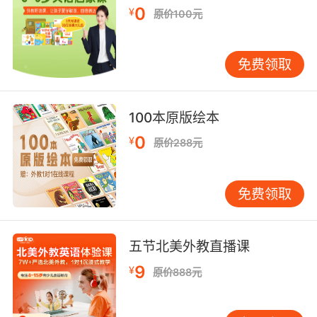
0
¥
节日的文化异同。 长期价值在于全球胜任力的培
原价100元
养。通过系统学习不同文化节日，学员逐渐建立
文化相对论认知。某学员在独立日主题课上自发
免费领取
对比中美国庆庆典差异，展现出超越语言本身的
批判性思维，这正契合OECD提出的全球能力框
架核心素养。 四、创新展望：教育科技与人文精
100本原版绘本
神的融合路径 技术迭代将持续优化学习体验。借
0
¥
助AI大数据分析，未来课程可精准识别学员对特
原价288元
定文化元素的偏好，动态生成个性化学习路径。
正如北京师范大学教育技术系主任所言：智能教
免费领取
育不应止步于知识传递，更要成为文化理解的催
化剂。 文化共鸣是课程深化的关键方向。在保持
西方节日体系基础上，可增加古尔邦节、泼水节
五节北美外教直播课
等非西方节日内容，构建真正多元的文化认知图
9
¥
谱。VIPKID教学团队透露，2024年课程将引入
原价888元
二十四节气双语模块，实现文化输入的平衡性。
作为在线教育领域的创新实践，VIPKID英语节日