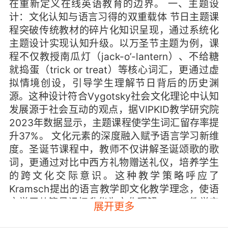
在重新定义在线英语教育的边界。 一、主题设
计：文化认知与语言习得的双重载体 节日主题课
程突破传统教材的碎片化知识呈现，通过系统化
主题设计实现认知升级。以万圣节主题为例，课
程不仅教授南瓜灯（jack-o’-lantern）、不给糖
就捣蛋（trick or treat）等核心词汇，更通过虚
拟情境创设，引导学生理解节日背后的历史渊
源。这种设计符合Vygotsky社会文化理论中认知
发展源于社会互动的观点，据VIPKID教学研究院
2023年数据显示，主题课程使学生词汇留存率提
升37%。 文化元素的深度融入赋予语言学习新维
度。圣诞节课程中，教师不仅讲解圣诞颂歌的歌
词，更通过对比中西方礼物赠送礼仪，培养学生
的跨文化交际意识。这种教学策略呼应了
Kramsch提出的语言教学即文化教学理念，使语
言学习从符号记忆升华为文化理解。 二、教学实
展开更多
践：技术赋能的沉浸式体验 VIPKID自主研发的