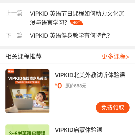
AR课件系统，将复活节彩蛋狩猎等传统活动数字
化。学员通过手势交互寻找彩蛋，系统实时反馈
上一篇
VIPKID 英语节日课程如何助力文化沉
英文语音指令，形成行为-语言-认知的闭环学
浸与语言学习？
HOT
习。斯坦福大学教育科技研究中心2022年报告指
出，多模态交互可使语言记忆效率提升58%，印
下一篇
VIPKID 英语健身教学有何特色？
证了该教学模式的科学性。 动态分层教学体系满
足个性化需求。系统根据学员测评结果，在感恩
节主题中自动调整教学难度：初级学员侧重火鸡
相关课程推荐
更多课程>
（turkey）、玉米棒（cornucopia）等具象词
汇，进阶学员则开展关于清教徒历史的英文辩
VIPKID北美外教试听体验课
论。这种自适应机制实现了Bloom分类法中记忆-
0
¥
理解-应用的层级跨越。 三、效果评估：显性进
原价688元
步与隐性素养的双重收获 短期成效体现在语言能
力的全面提升。2023年寒假课程数据显示，参与
免费领取
学员在节日相关词汇量测试中平均得分提高
62%，同时带动日常口语表达流畅度提升28%。
更值得关注的是隐性文化素养的培育，89%的家
VIPKID启蒙体验课
长反馈孩子开始主动探究父亲节、中秋节等中外