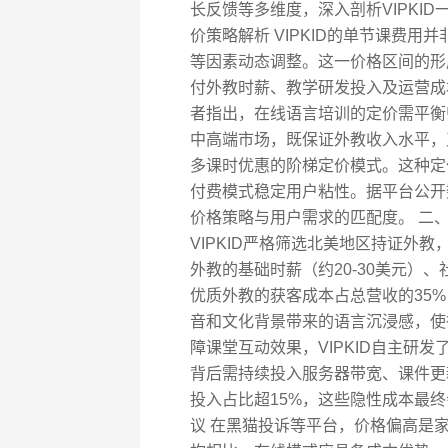
长反馈等多维度，深入剖析VIPKI
价策略解析 VIPKID的单节课费
等因素动态调整。这一价格区间的形
付外教时薪、教学研发投入及运营成
者指出，在线语言培训的定价需平衡师
中高端市场，既保证外教收入水平，又
多课时优惠的阶梯定价模式。这种定
付费模式稳定用户粘性。据平台公开
价格策略与用户需求的匹配度。 二
VIPKID严格筛选北美地区持证外
外教的基础时薪（约20-30美元）
优质外教的获客成本占总营收的35
音和文化背景带来的语言沉浸感，使得
障课堂互动效果，VIPKID自主研
背后需持续投入服务器带宽、课件更
投入占比超15%，这些隐性成本最
议 在黑猫投诉等平台，价格偏高是