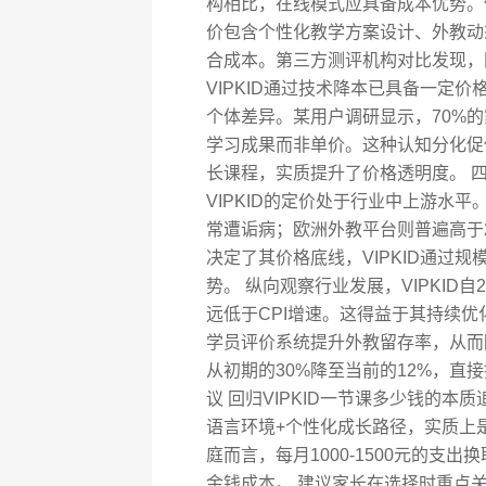
构相比，在线模式应具备成本优势。但
价包含个性化教学方案设计、外教动
合成本。第三方测评机构对比发现，同
VIPKID通过技术降本已具备一定
个体差异。某用户调研显示，70%
学习成果而非单价。这种认知分化促使
长课程，实质提升了价格透明度。 
VIPKID的定价处于行业中上游水平
常遭诟病；欧洲外教平台则普遍高于
决定了其价格底线，VIPKID通过
势。 纵向观察行业发展，VIPKID
远低于CPI增速。这得益于其持续
学员评价系统提升外教留存率，从而
从初期的30%降至当前的12%，直
议 回归VIPKID一节课多少钱的
语言环境+个性化成长路径，实质上
庭而言，每月1000-1500元的支
金钱成本。 建议家长在选择时重点