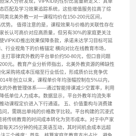
深入分析发现，VIPKID的性价比需重新定义：其单
态匹配及学习效果追踪系统，这些增值服务拉高了综
类北美外教一对一课程均价在150-200元区间，
价格优势。 值得注意的是，课程效果与价格的关联性存在
的家长认可高价对应高质量，但另有30%的家庭更关注
VIPKID推出效果保障条款，承诺未达学习目标可延
四、行业视角下的价格锚定 横向对比在线教育市场，
。主打菲律宾外教的平台单价约50-80元，但口音问题
200元。教育产业分析师指出，北美外教资源的稀缺性
规模化采购将成本压缩至行业低位，形成质价比竞争优
自2014年创立以来，课程单价年均涨幅控制在5%以内，
优化的外教管理体系——通过智能排课减少空置率，利用
降低单位人力成本。数据显示，平台外教年均流失率
接推动课程定价进入下行通道。 五、价值重构与消费建
本质追问，需跳出单纯的价格数字比较。平台构建的沉浸式
是将传统教育的时间成本转化为货币成本。对于中产家
出换取每天25分钟的纯正英语互动，其时间机会成本远超
关注三个维度：首先，核算家庭年教育支出占比，避免