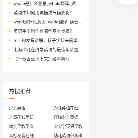
whale是什么意思_whale翻译_读音_用法_翻译
英语中如何用词描述气候变化？
world是什么意思_world翻译_读音_用法_翻译
英语手工制作有哪些基本步骤？
Still 的发音讲解，孩子学起来简单
上海少儿在线学英语的最佳年龄是几岁
《一根香蕉掉下来》绘本简介
热搜推荐
少儿英语
少儿英语在线
儿童在线英语
在线少儿英语
幼儿早教英文
宝宝学英语早教
音标发音在线试听
幼儿英语兴趣班