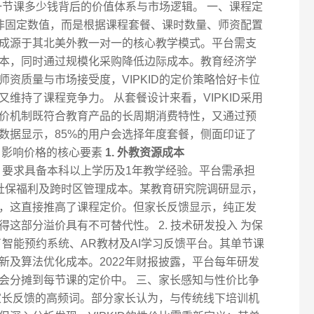
D一节课多少钱背后的价值体系与市场逻辑。 一、课程定
用并非固定数值，而是根据课程套餐、课时数量、师资配置
成源于其北美外教一对一的核心教学模式。平台需支
本，同时通过规模化采购降低边际成本。教育经济学
资质量与市场接受度，VIPKID的定价策略恰好卡位
维持了课程竞争力。 从套餐设计来看，VIPKID采用
价机制既符合教育产品的长周期消费特性，又通过预
数据显示，85%的用户会选择年度套餐，侧面印证了
、影响价格的核心要素
1. 外教资源成本
教，要求具备本科以上学历及1年教学经验。平台需承担
、社保福利及跨时区管理成本。某教育研究院调研显示，
%，这直接推高了课程定价。但家长反馈显示，纯正发
这部分溢价具有不可替代性。 2. 技术研发投入 为保
发了智能预约系统、AR教材及AI学习反馈平台。其单节课
新及算法优化成本。2022年财报披露，平台每年研发
终会分摊到每节课的定价中。 三、家长感知与性价比争
家长反馈的高频词。部分家长认为，与传统线下培训机