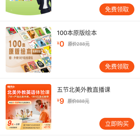
停顿（Brown, 2021）。VIPKID培训体系特别强
免费领取
调三拍节奏法：提问前预备拍、讲解中强调拍、
互动后反馈拍，通过节奏变化构建认知阶梯。
四、文化适配性：超越发音的语言生态 口音承载
100本原版绘本
着深层文化密码。剑桥语言文化数据库（2023）
0
¥
原价288元
分析表明，同一发音在不同文化语境中可能产生
完全相反的语义联想。VIPKID要求外教不仅掌握
标准发音，更要理解俚语使用边界、习语文化内
免费领取
涵及跨文化禁忌，确保语言输出既地道又适宜儿
童认知。 教学场景重构能力至关重要。宾夕法尼
亚大学教育学院研究证实，能将生活语言转化为
五节北美外教直播课
教学语言的外教，学员吸收效率提升40%
9
¥
原价888元
（Adams, 2022）。VIPKID独创的三维语言转换
培训，指导外教在知识点讲解时实现：书面语→
课堂用语→生活表达的平滑转换。 五、教学能力
立即购买
与口音的协同效应 神经语言学研究揭示，优质发
音与教学能力存在协同增益效应（Laurelli,